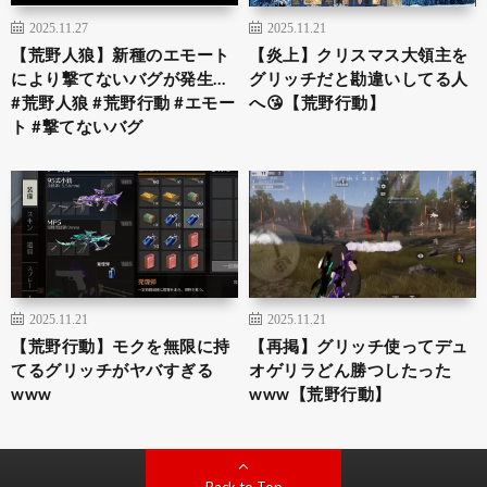
2025.11.27
2025.11.21
【荒野人狼】新種のエモート
【炎上】クリスマス大領主を
により撃てないバグが発生…
グリッチだと勘違いしてる人
#荒野人狼 #荒野行動 #エモー
へ😘【荒野行動】
ト #撃てないバグ
2025.11.21
2025.11.21
【荒野行動】モクを無限に持
【再掲】グリッチ使ってデュ
てるグリッチがヤバすぎる
オゲリラどん勝つしたった
www
www【荒野行動】