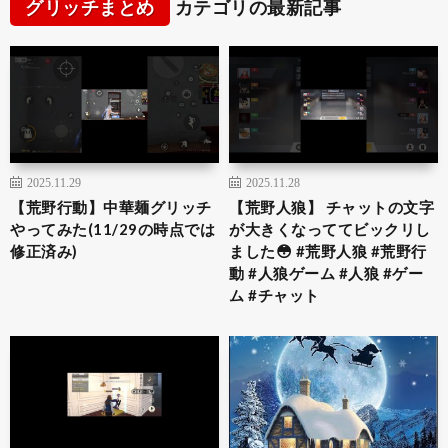
グリッチまとめ
カテゴリの最新記事
2025.11.29
2025.11.28
【荒野行動】中華麺グリッチ
【荒野人狼】 チャットの文字
やってみた(11/29の時点では
が大きくなっててビックリし
修正済み)
ました😳 #荒野人狼 #荒野行
動 #人狼ゲーム #人狼 #ゲー
ム #チャット