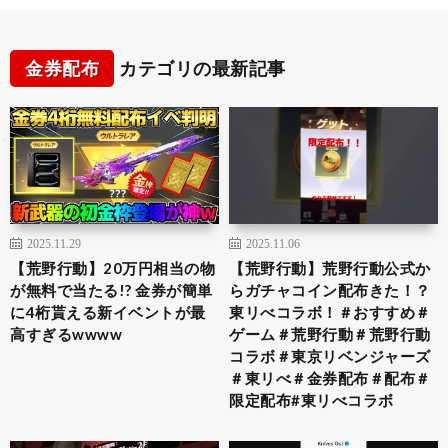
金券配布
カテゴリの最新記事
2025.11.29
2025.11.06
【荒野行動】20万円相当の物
【荒野行動】荒野行動公式か
が無料で当たる!? 金券が簡単
らガチャコイン配布きた！？
に4桁貰える新イベントが最
東リべコラボ！＃おすすめ＃
高すぎるwwww
ゲーム＃荒野行動＃荒野行動
コラボ＃東京リベンジャーズ
＃東リべ＃金券配布＃配布＃
限定配布#東リべコラボ