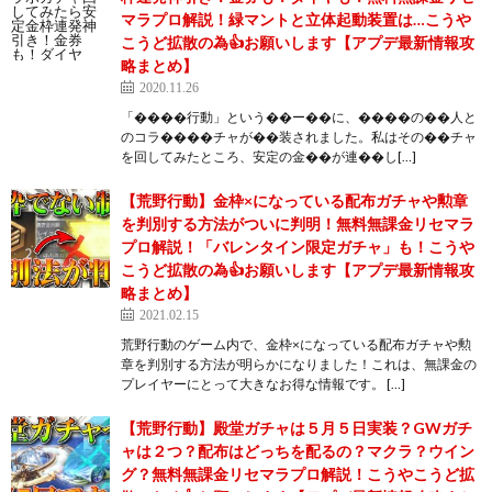
マラプロ解説！緑マントと立体起動装置は…こうや
こうど拡散の為👍お願いします【アプデ最新情報攻
略まとめ】
2020.11.26
「����行動」という��ー��に、����の��人と
のコラ����チャが��装されました。私はその��チャ
を回してみたところ、安定の金��が連��し[…]
【荒野行動】金枠×になっている配布ガチャや勲章
を判別する方法がついに判明！無料無課金リセマラ
プロ解説！「バレンタイン限定ガチャ」も！こうや
こうど拡散の為👍お願いします【アプデ最新情報攻
略まとめ】
2021.02.15
荒野行動のゲーム内で、金枠×になっている配布ガチャや勲
章を判別する方法が明らかになりました！これは、無課金の
プレイヤーにとって大きなお得な情報です。 […]
【荒野行動】殿堂ガチャは５月５日実装？GWガチ
ャは２つ？配布はどっちを配るの？マクラ？ウイン
グ？無料無課金リセマラプロ解説！こうやこうど拡