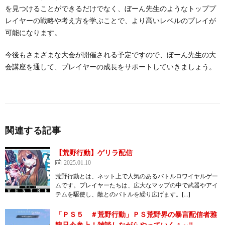
を見つけることができるだけでなく、ぼーん先生のようなトッププ
レイヤーの戦略や考え方を学ぶことで、より高いレベルのプレイが
可能になります。
今後もさまざまな大会が開催される予定ですので、ぼーん先生の大
会講座を通して、プレイヤーの成長をサポートしていきましょう。
関連する記事
【荒野行動】ゲリラ配信
2025.01.10
荒野行動とは、ネット上で人気のあるバトルロワイヤルゲー
ムです。プレイヤーたちは、広大なマップの中で武器やアイ
テムを駆使し、敵とのバトルを繰り広げます。[…]
「ＰＳ５ ＃荒野行動」ＰＳ荒野界の暴言配信者雅
龍只今参上！雑談しながらやっていくぅ～‼️