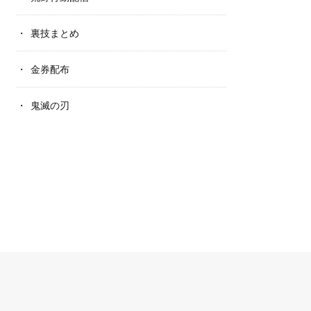
裏技まとめ
金券配布
鬼滅の刃