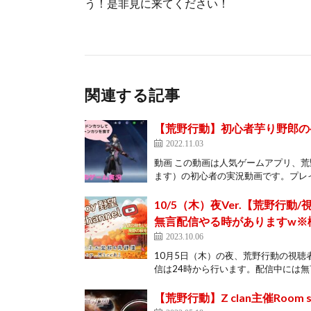
う！是非見に来てください！
関連する記事
【荒野行動】初心者芋り野郎の
2022.11.03
動画 この動画は人気ゲームアプリ、
ます）の初心者の実況動画です。プレイ
10/5（木）夜Ver.【荒野行動/
無言配信やる時がありますw※
2023.10.06
10月5日（木）の夜、荒野行動の視聴
信は24時から行います。配信中には無言
【荒野行動】Z clan主催Room s