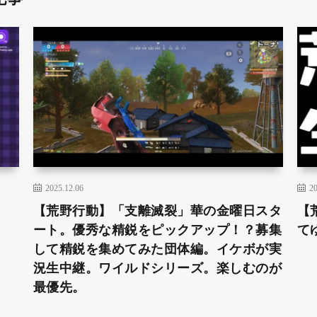
2025.12.06
20
【荒野行動】「支離滅裂」華の金曜日スタ
【
ート。優秀な精鋭をピックアップ！？募集
て
して精鋭を集めてみた団体編。イケボが実
況生中継。ワイルドシリーズ。楽しむのが
最優先。