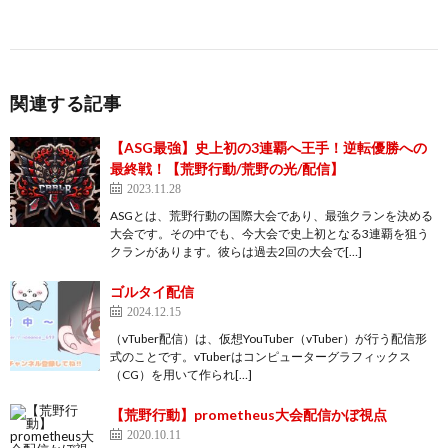
関連する記事
【ASG最強】史上初の3連覇へ王手！逆転優勝への
最終戦！【荒野行動/荒野の光/配信】
2023.11.28
ASGとは、荒野行動の国際大会であり、最強クランを決める
大会です。その中でも、今大会で史上初となる3連覇を狙う
クランがあります。彼らは過去2回の大会で[…]
ゴルタイ配信
2024.12.15
（vTuber配信）は、仮想YouTuber（vTuber）が行う配信形
式のことです。vTuberはコンピューターグラフィックス
（CG）を用いて作られ[…]
【荒野行動】prometheus大会配信かぼ視点
2020.10.11