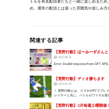
トルを有名配信者たちと一緒に楽しめるため
め、通常の配信とは違った雰囲気や楽しみ方
関連する記事
【荒野行動】ほーみーずさんと
2022.08.16
Error: Invalid response from GPT API[
【荒野行動】ディオ勝ちます
2023.01.20
！ 荒野行動とは、スマホやPCでプ
レイヤーと共に、バトルロワイヤル形式
【荒野行動】2月毎週土曜開催！FS