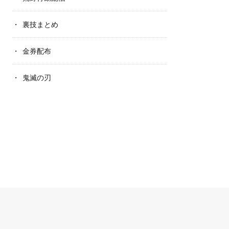
裏技まとめ
金券配布
鬼滅の刃