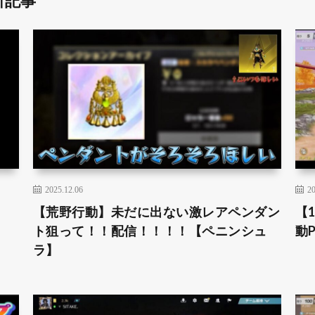
新記事
2025.12.06
20
【荒野行動】未だに出ない激レアペンダン
【
ト狙って！！配信！！！！【ペニンシュ
動
ラ】