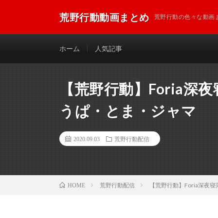
荒野行動動画まとめ
荒野行動の色々な動画
ホーム
人気記事
【荒野行動】Foria深
うぱ・とま・ジャマ
2020.09.03
荒野行動配信
荒野行動配信
【荒野行動】Foria深夜
HOME