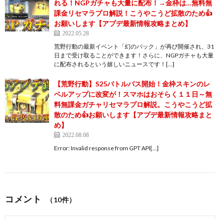
れる！NGPガチャも大量に配布！→金枠は…無料無
課金リセマラプロ解説！こうやこうど拡散のため👍
お願いします【アプデ最新情報攻略まとめ】
2022.05.28
荒野行動の最新イベント「幻のパック」が再び開催され、31
日まで受け取ることができます！さらに、NGPガチャも大量
に配布されるという嬉しいニュースです！[…]
【荒野行動】S25バトルパス開始！金枠スキンのレ
ベルアップに改変が！スマホはおそらく１１日～無
料無課金ガチャリセマラプロ解説。こうやこうど拡
散のため👍お願いします【アプデ最新情報攻略まと
め】
2022.08.08
Error: Invalid response from GPT API[…]
コメント
（10件）