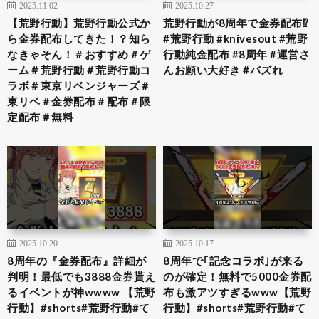
2025.11.02
2025.10.27
【荒野行動】荒野行動公式か
荒野行動が8周年で金券配布⁉️
ら金券配布してきた！？知ら
#荒野行動 #knivesout #荒野
なきゃそん！＃おすすめ＃ゲ
行動純金配布 #8周年 #運営さ
ーム＃荒野行動＃荒野行動コ
んお願い大好き #バズれ
ラボ＃東京リベンジャーズ＃
東リベ＃金券配布＃配布＃限
定配布＃無料
2025.10.20
2025.10.17
8周年の『金券配布』詳細が
8周年で｢記念コラボ｣が来る
判明！最低でも3888金券貰え
のが確定！無料で5000金券配
るイベントが神wwww 【荒野
布も激アツすぎるwww【荒野
行動】#shorts#荒野行動#て
行動】#shorts#荒野行動#て