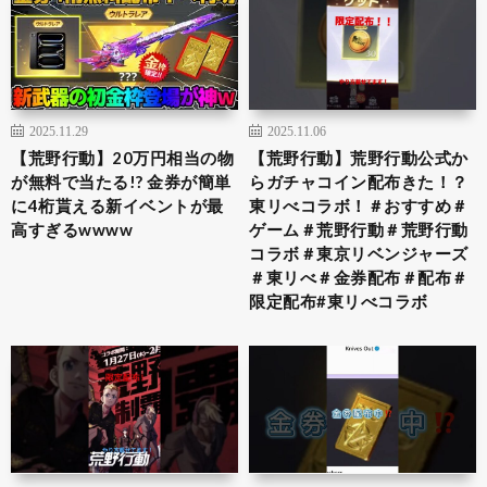
2025.11.29
2025.11.06
【荒野行動】20万円相当の物
【荒野行動】荒野行動公式か
が無料で当たる!? 金券が簡単
らガチャコイン配布きた！？
に4桁貰える新イベントが最
東リべコラボ！＃おすすめ＃
高すぎるwwww
ゲーム＃荒野行動＃荒野行動
コラボ＃東京リベンジャーズ
＃東リべ＃金券配布＃配布＃
限定配布#東リべコラボ