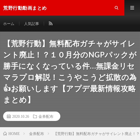
荒野行動動画まとめ
ホーム
人気記事
【荒野行動】無料配布ガチャがサイレ
ント廃止！？１０月分のNGPパックが
勝手になくなっている件…無課金リセ
マラプロ解説！こうやこうど拡散の為
👍お願いします【アプデ最新情報攻略
まとめ】
2020.10.26
金券配布
金券配布
【荒野行動】無料配布ガチャがサイレント廃止！？
HOME