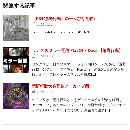
関連する記事
［PS4/荒野行動］のーんびり配信♪
2023.03.22
Error: Invalid response from GPT API[…]
リンクス ミラー配信 PlayOffs Day5 【荒野行動】
2024.11.16
リンクスは、日本のスマートフォン向けゲームである「荒野
行動」のプロリーグである「PlayOffs」の第5日目の配信を
行います。プレイヤーのスキルや戦略[…]
荒野行動大会配信アーカイブ用
2025.02.28
のアプリは、荒野行動というゲームの大会の配信を録画して
アーカイブするためのアプリです。荒野行動は、プレーヤー
がバトルロワイヤル形式で戦い、最後まで生き[…]