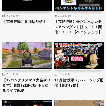
2025.12.06
2025.12.06
【荒野行動】参加型配信！
【荒野行動】未だに出ない激
レアペンダント狙って！！配
信！！！！【ペニンシュラ】
2025.12.05
2025.12.05
【12/26 クリスマス大会やり
11月 討伐隊メンバーシップ配
ます】荒野行動PC版 ゆるゆ
信【荒野行動】
るライブ配信