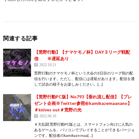
関連する記事
【荒野行動】【ナマケモノ杯】DAY３リーグ戦配
信 ※遅延あり
2022.10.21
荒野行動のナマケモノ杯という大会の3日目のリーグ戦の配
信を行います。ただし、配信には遅延があります。配信を通
して試合の様子をお楽しみください。[…]
【荒野行動PC版】No793【垂れ流し配信】【プレ
ゼント企画※Twitter参照@kamikazemaanano】
＃knives out＃荒野の光
2022.06.10
＃大乱闘 荒野行動PC版とは、スマートフォン向けに人気の
あるゲームを、パソコンでプレイすることができるバージョ
ンです。配信者のkamikaze maa[…]