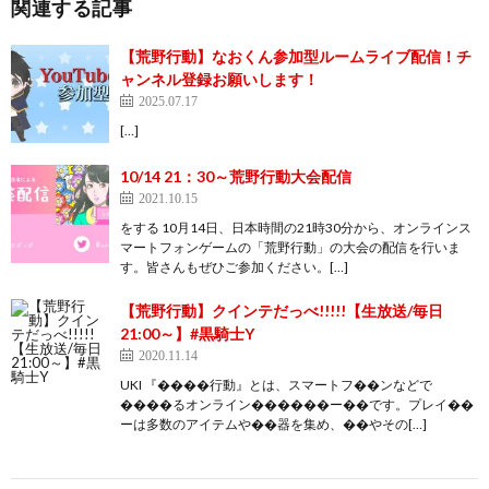
関連する記事
【荒野行動】なおくん参加型ルームライブ配信！チ
ャンネル登録お願いします！
2025.07.17
[…]
10/14 21：30～荒野行動大会配信
2021.10.15
をする 10月14日、日本時間の21時30分から、オンラインス
マートフォンゲームの「荒野行動」の大会の配信を行いま
す。皆さんもぜひご参加ください。[…]
【荒野行動】クインテだっべ!!!!!【生放送/毎日
21:00～】#黒騎士Y
2020.11.14
UKI 『����行動』とは、スマートフ��ンなどで
����るオンライン������ー��です。プレイ��
ーは多数のアイテムや��器を集め、��やその[…]