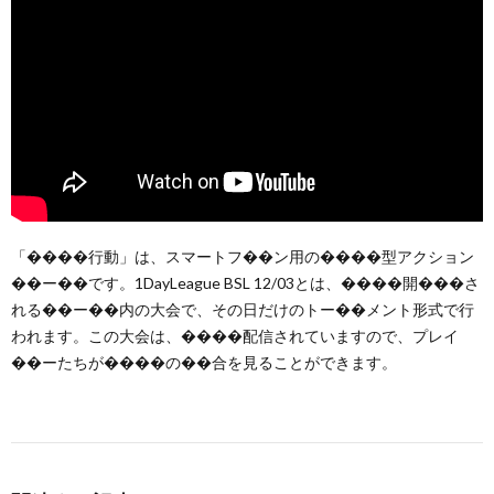
「����行動」は、スマートフ��ン用の����型アクション
��ー��です。1DayLeague BSL 12/03とは、����開���さ
れる��ー��内の大会で、その日だけのトー��メント形式で行
われます。この大会は、����配信されていますので、プレイ
��ーたちが����の��合を見ることができます。