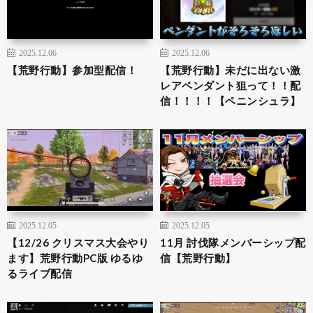
2025.12.06
2025.12.06
【荒野行動】参加型配信！
【荒野行動】未だに出ない激
レアペンダント狙って！！配
信！！！！【ペニンシュラ】
2025.12.05
2025.12.05
【12/26 クリスマス大会やり
11月 討伐隊メンバーシップ配
ます】荒野行動PC版 ゆるゆ
信【荒野行動】
るライブ配信