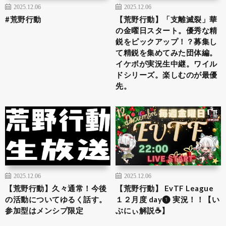
2025.12.06
2025.12.06
#荒野行動
【荒野行動】「支離滅裂」華
の金曜日スタート。優秀な精
鋭をピックアップ！？募集し
て精鋭を集めてみた団体編。
イケボが実況生中継。ワイル
ドシリーズ。楽しむのが最優
先。
2025.12.06
2025.12.06
【荒野行動】久々通常！今後
【荒野行動】 EvTF League
の活動についてゆるく話す。
１２月度 day❶ 実況！！【い
参加型はメンシプ限定
ぶにぃ解説☕️】