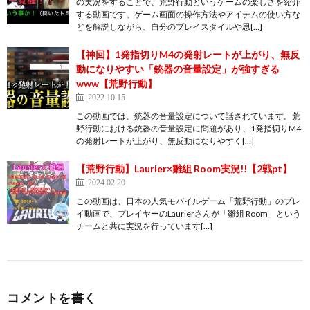
の実況をすることで、荒野行動というゲームの楽しさを紹介
する動画です。ゲーム画面の操作方法やアイテムの使い方な
どを解説しながら、自分のプレイスタイルや思[…]
【神回】1発指切りM4の発射レートが上がり、無反
動になりやすい「銃器の音量設定」が強すぎる
www【荒野行動】
2022.10.15
この動画では、銃器の音量設定について話されています。荒
野行動における銃器の音量設定に問題があり、1発指切りM4
の発射レートが上がり、無反動になりやすく[…]
【荒野行動】Laurier×雛組 Room実況!!【2戦pt】
2024.02.20
この動画は、日本の人気モバイルゲーム「荒野行動」のプレ
イ動画で、プレイヤーのLaurierさんが「雛組 Room」という
チームと共に実況を行っています[…]
コメントを書く