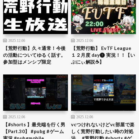
2025.12.06
2025.12.06
【荒野行動】久々通常！今後
【荒野行動】 EvTF League
の活動についてゆるく話す。
１２月度 day❶ 実況！！【い
参加型はメンシプ限定
ぶにぃ解説☕️】
2025.12.06
2025.12.06
【#shorts 】最先端を行く男
vcつけれないけどvc部屋で楽
【Part.30】 #pubg #ゲーム
しく荒野行動したい時の対処
実況 #pubgmobile
法。 #荒野行動 #shorts #ゲ