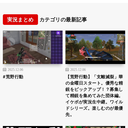
実況まとめ
カテゴリの最新記事
2025.12.06
2025.12.06
#荒野行動
【荒野行動】「支離滅裂」華
の金曜日スタート。優秀な精
鋭をピックアップ！？募集し
て精鋭を集めてみた団体編。
イケボが実況生中継。ワイル
ドシリーズ。楽しむのが最優
先。