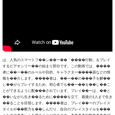
は、人気のスマートフ��ン��ー��「����行動」をプレイ
するビデオシリー��の始まり部分です。この動画では、����
者に��ー��のルールや目的、キャラクター����器などの情
報を��介します。����者は、��ー��の���子を解��
し��がらプレイするため、初心者でも��ー��を��し��こ
とができるように配���されています。プレイ��ーは、��と
��いながら生き��るために����を立て、最後の1人まで生き
��ることを目指します。����者は、プレイ��ーのプレイス
タイルや��断力を��しんだり、自分のプレイスタイルを���