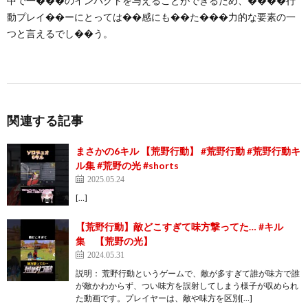
中で一���のインパクトを与えることができるため、����行
動プレイ��ーにとっては��感にも��た���力的な要素の一
つと言えるでし��う。
関連する記事
まさかの6キル 【荒野行動】 #荒野行動 #荒野行動キ
ル集 #荒野の光 #shorts
2025.05.24
[…]
【荒野行動】敵どこすぎて味方撃ってた… #キル
集 【荒野の光】
2024.05.31
説明： 荒野行動というゲームで、敵が多すぎて誰が味方で誰
が敵かわからず、つい味方を誤射してしまう様子が収められ
た動画です。プレイヤーは、敵や味方を区別[…]