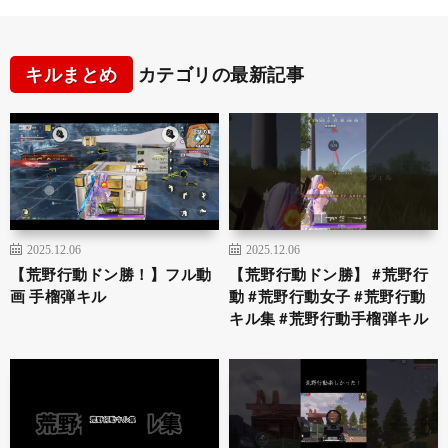
キルまとめ
カテゴリの最新記事
2025.12.06
2025.12.06
【荒野行動ドン勝！】フル動
【荒野行動ドン勝】 #荒野行
画 手榴弾キル
動 #荒野行動女子 #荒野行動
キル集 #荒野行動手榴弾キル