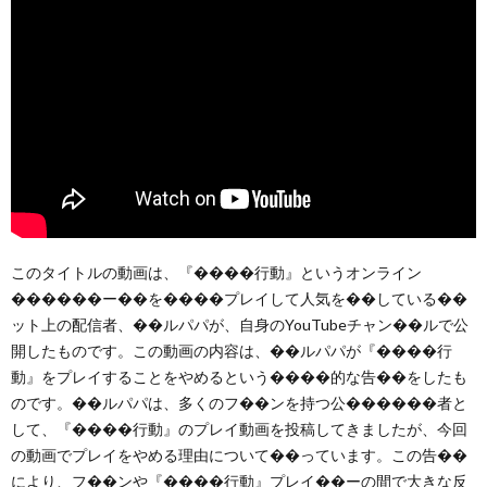
このタイトルの動画は、『����行動』というオンライン
������ー��を����プレイして人気を��している��
ット上の配信者、��ルパパが、自身のYouTubeチャン��ルで公
開したものです。この動画の内容は、��ルパパが『����行
動』をプレイすることをやめるという����的な告��をしたも
のです。��ルパパは、多くのフ��ンを持つ公������者と
して、『����行動』のプレイ動画を投稿してきましたが、今回
の動画でプレイをやめる理由について��っています。この告��
により、フ��ンや『����行動』プレイ��ーの間で大きな反