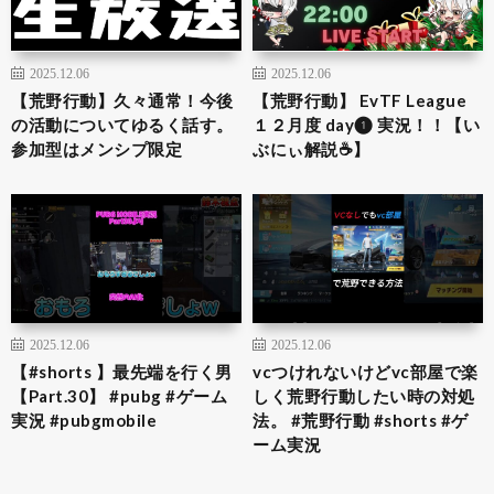
2025.12.06
2025.12.06
【荒野行動】久々通常！今後
【荒野行動】 EvTF League
の活動についてゆるく話す。
１２月度 day❶ 実況！！【い
参加型はメンシプ限定
ぶにぃ解説☕️】
2025.12.06
2025.12.06
【#shorts 】最先端を行く男
vcつけれないけどvc部屋で楽
【Part.30】 #pubg #ゲーム
しく荒野行動したい時の対処
実況 #pubgmobile
法。 #荒野行動 #shorts #ゲ
ーム実況