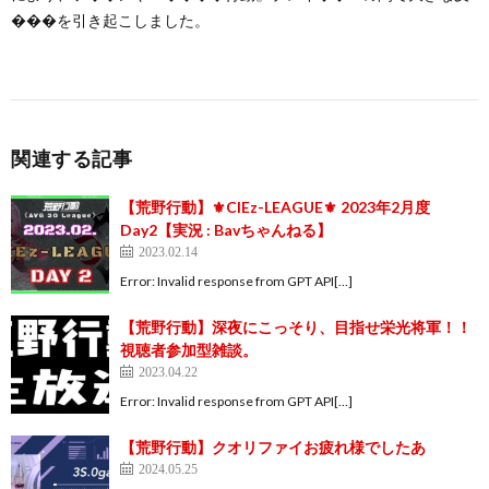
���を引き起こしました。
関連する記事
【荒野行動】⚜CIEz-LEAGUE⚜ 2023年2月度
Day2【実況 : Bavちゃんねる】
2023.02.14
Error: Invalid response from GPT API[…]
【荒野行動】深夜にこっそり、目指せ栄光将軍！！
視聴者参加型雑談。
2023.04.22
Error: Invalid response from GPT API[…]
【荒野行動】クオリファイお疲れ様でしたあ
2024.05.25