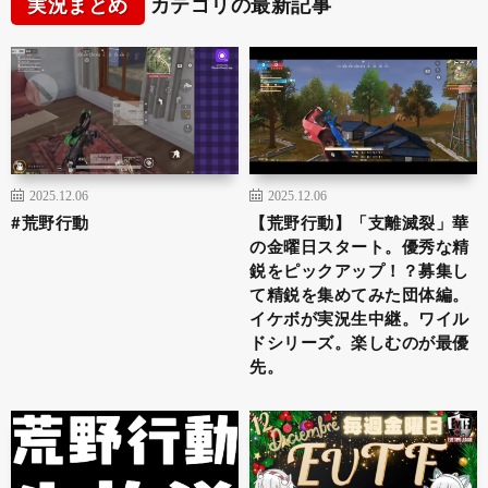
実況まとめ
カテゴリの最新記事
2025.12.06
2025.12.06
#荒野行動
【荒野行動】「支離滅裂」華
の金曜日スタート。優秀な精
鋭をピックアップ！？募集し
て精鋭を集めてみた団体編。
イケボが実況生中継。ワイル
ドシリーズ。楽しむのが最優
先。