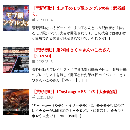
【荒野行動】まぶ子のモブ限シングル大会！武器縛
り。
2023.11.14
荒野行動というゲームで、まぶ子さんという配信者が主催す
るモブ限シングル大会が開催されます。この大会では参加者
が使用できる武器が限定されていて、それを守[…]
【荒野行動】第20回 さくやきんvsこめさん
【50vs50】
2022.05.15
荒野行動のプレイリストにできる対戦動画 今回は、荒野行動
のプレイリストを通して開催された第20回のイベント「さく
やきんvsこめさん 【50vs50】」[…]
【荒野行動】1DayLeague BSL 1/5【大会配信】
2021.01.06
1DayLeague（��ンデイリー��）は、����行動のプ
レイ��ーが1日限定のトー��メントに参加し、��位を
��う大会です。BSL（Battl[…]