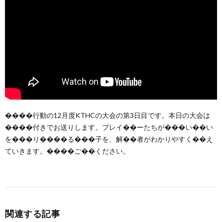
����行動の12月度KTHCの大会の第3日目です。本日の大会は
����付きでお送りします。プレイ��ーたちが���い��い
を���り����る���子を、解��者がわかりやすく��え
ていきます。����ご��ください。
関連する記事