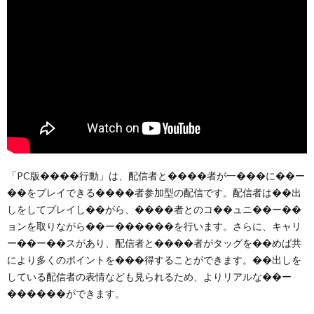
「PC版����行動」は、配信者と����者が一���に��ー
��をプレイできる����者参加型の配信です。配信者は��出
しをしてプレイし��がら、����者とのコ��ュニ��ー��
ョンを取りながら��ー������を行います。さらに、キャリ
ー��ー��スがあり、配信者と����者がタッグを��めば共
により多くのポイントを���得することができます。��出しを
している配信者の表情なども見られるため、よりリアルな��ー
������ができます。