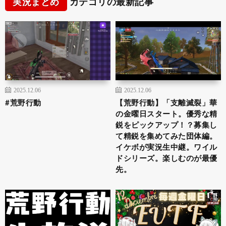
実況まとめ
カテゴリの最新記事
2025.12.06
2025.12.06
#荒野行動
【荒野行動】「支離滅裂」華
の金曜日スタート。優秀な精
鋭をピックアップ！？募集し
て精鋭を集めてみた団体編。
イケボが実況生中継。ワイル
ドシリーズ。楽しむのが最優
先。