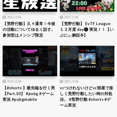
2025.12.06
2025.12.06
【荒野行動】久々通常！今後
【荒野行動】 EvTF League
の活動についてゆるく話す。
１２月度 day❶ 実況！！【い
参加型はメンシプ限定
ぶにぃ解説☕️】
2025.12.06
2025.12.06
【#shorts 】最先端を行く男
vcつけれないけどvc部屋で楽
【Part.30】 #pubg #ゲーム
しく荒野行動したい時の対処
実況 #pubgmobile
法。 #荒野行動 #shorts #ゲ
ーム実況