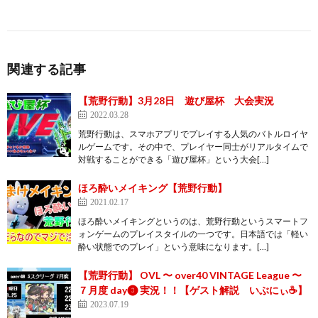
関連する記事
【荒野行動】3月28日 遊び屋杯 大会実況
2022.03.28
荒野行動は、スマホアプリでプレイする人気のバトルロイヤ
ルゲームです。その中で、プレイヤー同士がリアルタイムで
対戦することができる「遊び屋杯」という大会[…]
ほろ酔いメイキング【荒野行動】
2021.02.17
ほろ酔いメイキングというのは、荒野行動というスマートフ
ォンゲームのプレイスタイルの一つです。日本語では「軽い
酔い状態でのプレイ」という意味になります。[…]
【荒野行動】 OVL 〜 over40 VINTAGE League 〜
７月度 day❸ 実況！！【ゲスト解説 いぶにぃ☕️】
2023.07.19