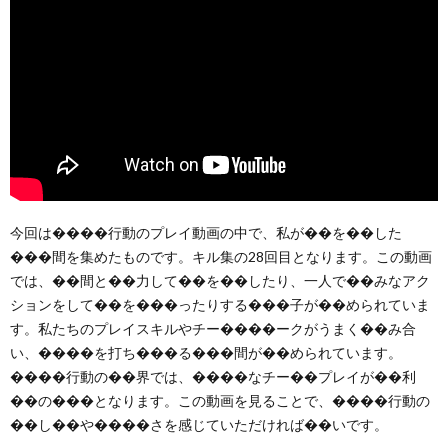
今回は����行動のプレイ動画の中で、私が��を��した
���間を集めたものです。キル集の28回目となります。この動画
では、��間と��力して��を��したり、一人で��みなアク
ションをして��を���ったりする���子が��められていま
す。私たちのプレイスキルやチー����ークがうまく��み合
い、����を打ち���る���間が��められています。
����行動の��界では、����なチー��プレイが��利
��の���となります。この動画を見ることで、����行動の
��し��や����さを感じていただければ��いです。