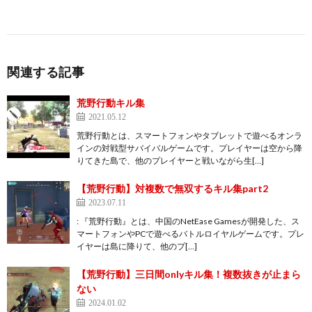
関連する記事
荒野行動キル集
2021.05.12
荒野行動とは、スマートフォンやタブレットで遊べるオンラ
インの対戦型サバイバルゲームです。プレイヤーは空から降
りてきた島で、他のプレイヤーと戦いながら生[…]
【荒野行動】対複数で無双するキル集part2
2023.07.11
: 『荒野行動』とは、中国のNetEase Gamesが開発した、ス
マートフォンやPCで遊べるバトルロイヤルゲームです。プレ
イヤーは島に降りて、他のプ[…]
【荒野行動】三日間onlyキル集！複数抜きが止まら
ない
2024.01.02