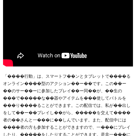
「����行動」は、スマートフ��ンとタブレットで����る
オンライン����型のアクション��ー��です。この��ー
��のサー��ーに参加したプレイ��ー同��が、��生の
���で�����な��器やアイテムを���使してバトルを
���り����ることができます。この配信では、私が��出し
をして��ー��プレイし��がら、�����を交えて����
者の��さんと一���に��しんでいます。また、配信中には
����者の方も参加することができますので、一���にプレイ
したり、�����をしたりすることができます。是非一���に