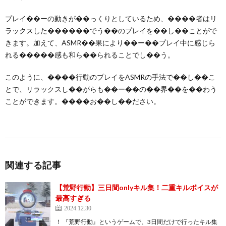
プレイ��ーの動きが��っくりとしているため、����者はリ
ラックスした������でう��のプレイを��し��ことがで
きます。加えて、ASMR��果により��ー��プレイ中に感じら
れる�����感も和ら��られることでし��う。
このように、����行動のプレイをASMRの手法で��し��こ
とで、リラックスし��がらも��ー��の��界��を��わう
ことができます。����お��し��ださい。
関連する記事
【荒野行動】三日間onlyキル集！二重キルボイスが
最高すぎる
2024.12.30
！ 『荒野行動』というゲームで、3日間だけで行ったキル集