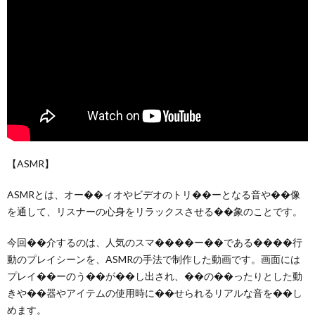
【ASMR】
ASMRとは、オー��ィオやビデオのトリ��ーとなる音や��像
を通して、リスナーの心身をリラックスさせる��象のことです。
今回��介するのは、人気のスマ����ー��である����行
動のプレイシーンを、ASMRの手法で制作した動画です。画面には
プレイ��ーのう��が��し出され、��の��ったりとした動
きや��器やアイテムの使用時に��せられるリアルな音を��し
めます。