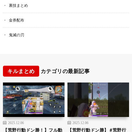
裏技まとめ
金券配布
鬼滅の刃
キルまとめ
カテゴリの最新記事
2025.12.06
2025.12.06
【荒野行動ドン勝！】フル動
【荒野行動ドン勝】 #荒野行