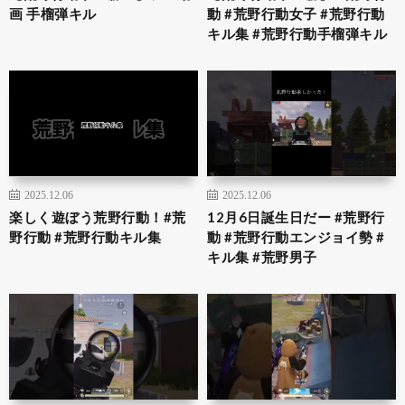
画 手榴弾キル
動 #荒野行動女子 #荒野行動
キル集 #荒野行動手榴弾キル
2025.12.06
2025.12.06
楽しく遊ぼう荒野行動！#荒
12月6日誕生日だー #荒野行
野行動 #荒野行動キル集
動 #荒野行動エンジョイ勢 #
キル集 #荒野男子