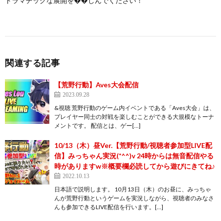
ドラマチックな展開を��しんでください！
関連する記事
【荒野行動】Aves大会配信
2023.09.28
&視聴 荒野行動のゲーム内イベントである「Aves大会」は、
プレイヤー同士の対戦を楽しむことができる大規模なトーナ
メントです。 配信とは、ゲー[…]
10/13（木）昼Ver.【荒野行動/視聴者参加型LIVE配
信】みっちゃん実況(*^^)v 24時からは無音配信やる
時がありますw※概要欄必読してから遊びにきてね♪
2022.10.13
日本語で説明します。 10月13日（木）のお昼に、みっちゃ
んが荒野行動というゲームを実況しながら、視聴者のみなさ
んも参加できるLIVE配信を行います。[…]