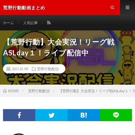
荒野行動動画まとめ
ホーム
人気記事
【荒野行動】大会実況！リーグ戦
ASLday１！ライブ配信中
2021.01.09
荒野行動配信
荒野行動配信
【荒野行動】大会実況！リーグ戦ASLday１！
HOME