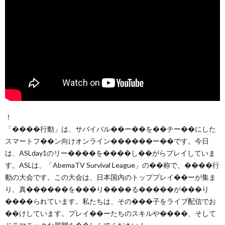
！
「����行動」は、サバイバル��ー��を��チー��にした
スマートフ��ン向けオンライン������ー��です。今日
は、ASLday1のリー����を����し��がらプレイしていま
す。ASLは、「AbemaTV Survival League」の��称で、����行
動の大会です。この大会は、日本国内のトッププレイ��ーが集ま
り、真������を���り����る�����が���り
����られています。私たちは、その���子をライブ配信でお
��けしています。プレイ��ーたちのスキルや����、そして