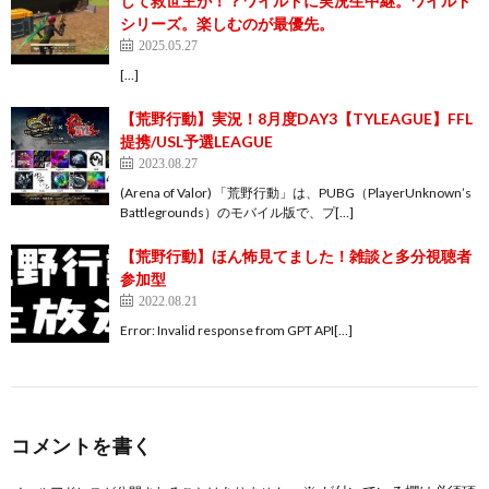
して救世主が！？ワイルドに実況生中継。ワイルド
シリーズ。楽しむのが最優先。
2025.05.27
[…]
【荒野行動】実況！8月度DAY3【TYLEAGUE】FFL
提携/USL予選LEAGUE
2023.08.27
(Arena of Valor) 「荒野行動」は、PUBG（PlayerUnknown’s
Battlegrounds）のモバイル版で、プ[…]
【荒野行動】ほん怖見てました！雑談と多分視聴者
参加型
2022.08.21
Error: Invalid response from GPT API[…]
コメントを書く