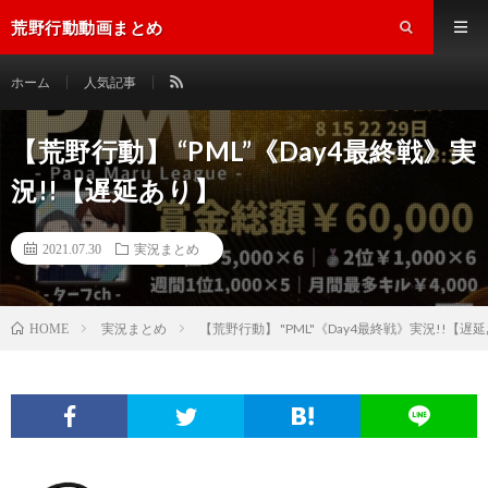
荒野行動動画まとめ
ホーム
人気記事
【荒野行動】 “PML”《Day4最終戦》実
況!!【遅延あり】
2021.07.30
実況まとめ
実況まとめ
【荒野行動】 "PML"《Day4最終戦》実況!!【遅
HOME