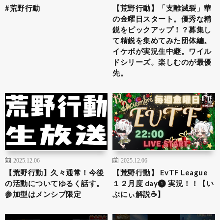
#荒野行動
【荒野行動】「支離滅裂」華
の金曜日スタート。優秀な精
鋭をピックアップ！？募集し
て精鋭を集めてみた団体編。
イケボが実況生中継。ワイル
ドシリーズ。楽しむのが最優
先。
2025.12.06
2025.12.06
【荒野行動】久々通常！今後
【荒野行動】 EvTF League
の活動についてゆるく話す。
１２月度 day❶ 実況！！【い
参加型はメンシプ限定
ぶにぃ解説☕️】