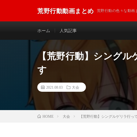
荒野行動動画まとめ
荒野行動の色々な動画
ホーム
人気記事
【荒野行動】シングル
す
2021.08.03
大会
大会
【荒野行動】シングルゲリラ行っ
HOME