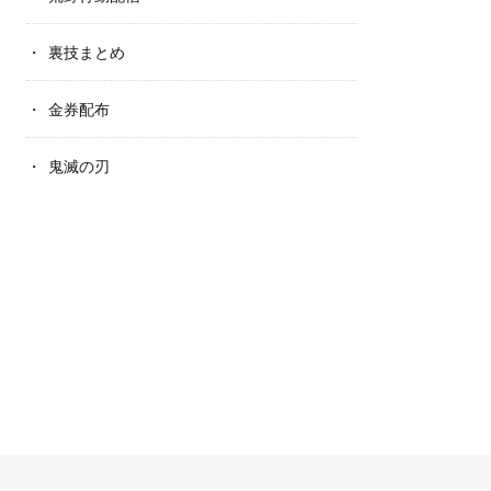
裏技まとめ
金券配布
鬼滅の刃