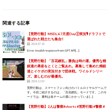
関連する記事
【荒野行動】MSDL⚔️7月度Day③実況🎙ドラフトで
選ばれた戦士たち集合‼️
2024.07.16
Error: Invalid response from GPT API[…]
【荒野行動】「百花繚乱」勝負は時の運。優秀な精
鋭達の勇姿をとくとご覧あれ。募集して集めた精鋭
達とイケボの実況付きで団体戦。ワイルドシリー
ズ。楽しむのが最優先。
2024.12.03
荒野行動は、スマートフォン向けのバトルロイヤルゲームで
す。今回ご紹介するのは、「百花繚乱」モードです。このモ
ードでは、勝利は各チームの運にかかっていま[…]
【荒野行動】2人は警察#shorts #荒野行動 #警察 #