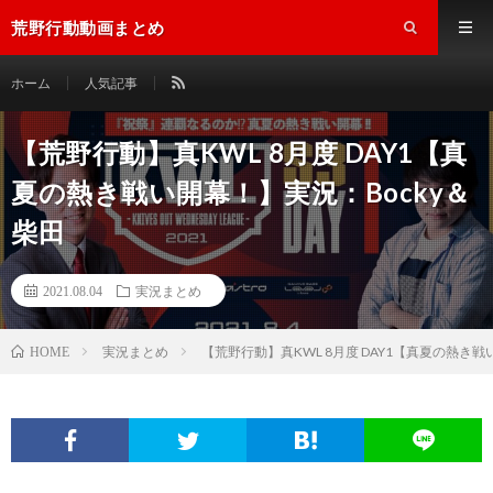
荒野行動動画まとめ
ホーム
人気記事
【荒野行動】真KWL 8月度 DAY1【真
夏の熱き戦い開幕！】実況：Bocky＆
柴田
2021.08.04
実況まとめ
実況まとめ
【荒野行動】真KWL 8月度 DAY1【真夏の熱き戦
HOME