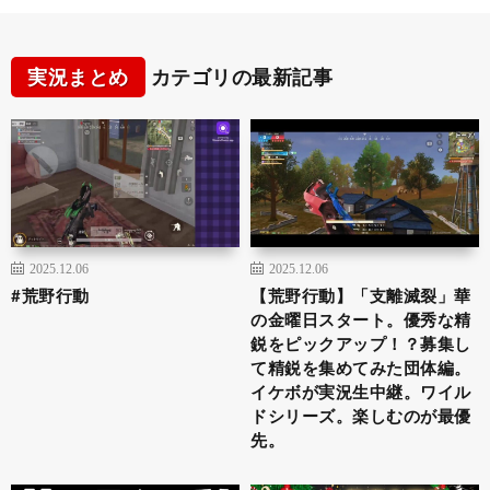
実況まとめ
カテゴリの最新記事
2025.12.06
2025.12.06
#荒野行動
【荒野行動】「支離滅裂」華
の金曜日スタート。優秀な精
鋭をピックアップ！？募集し
て精鋭を集めてみた団体編。
イケボが実況生中継。ワイル
ドシリーズ。楽しむのが最優
先。