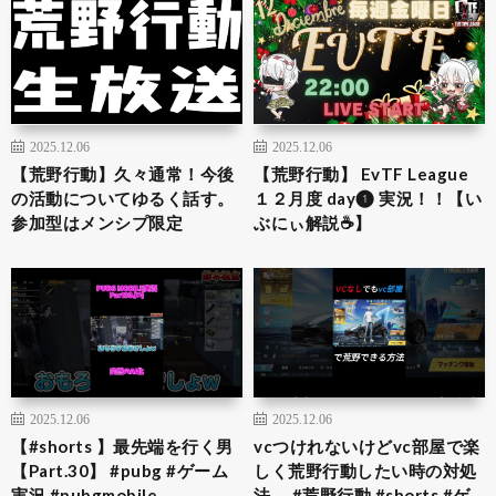
2025.12.06
2025.12.06
【荒野行動】久々通常！今後
【荒野行動】 EvTF League
の活動についてゆるく話す。
１２月度 day❶ 実況！！【い
参加型はメンシプ限定
ぶにぃ解説☕️】
2025.12.06
2025.12.06
【#shorts 】最先端を行く男
vcつけれないけどvc部屋で楽
【Part.30】 #pubg #ゲーム
しく荒野行動したい時の対処
実況 #pubgmobile
法。 #荒野行動 #shorts #ゲ