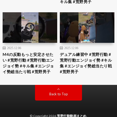
キル集 #荒野男子
2025.12.06
2025.12.06
M4の反動もっと安定させた
デュアル練習中 #荒野行動 #
い #荒野行動 #荒野行動エン
荒野行動エンジョイ勢 #キル
ジョイ勢 #キル集 #エンジョ
集 #エンジョイ勢総当たり戦
イ勢総当たり戦 #荒野男子
#荒野男子
Back to Top
© Copyright 2026
荒野行動動画まとめ
.