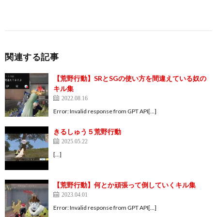
関連する記事
【荒野行動】SRとSGの使い方を間違えている奴の
キル集
2022.08.16
Error: Invalid response from GPT API[…]
きるしゅう５荒野行動
2025.05.22
[…]
【荒野行動】何とか頑張って倒していくキル集
2023.04.01
Error: Invalid response from GPT API[…]