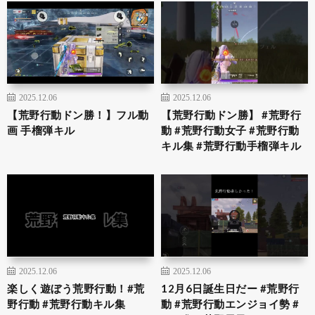
2025.12.06
2025.12.06
【荒野行動ドン勝！】フル動
【荒野行動ドン勝】 #荒野行
画 手榴弾キル
動 #荒野行動女子 #荒野行動
キル集 #荒野行動手榴弾キル
2025.12.06
2025.12.06
楽しく遊ぼう荒野行動！#荒
12月6日誕生日だー #荒野行
野行動 #荒野行動キル集
動 #荒野行動エンジョイ勢 #