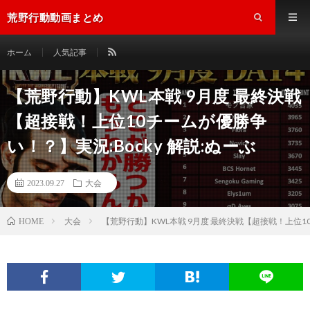
荒野行動動画まとめ
ホーム
人気記事
【荒野行動】KWL本戦 9月度 最終決戦
【超接戦！上位10チームが優勝争
い！？】実況:Bocky 解説:ぬーぶ
2023.09.27
大会
大会
【荒野行動】KWL本戦 9月度 最終決戦【超接戦！上位10
HOME