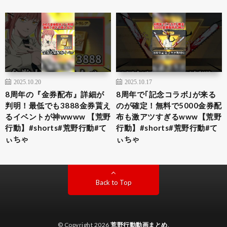
2025.10.20
2025.10.17
8周年の『金券配布』詳細が
8周年で｢記念コラボ｣が来る
判明！最低でも3888金券貰え
のが確定！無料で5000金券配
るイベントが神wwww 【荒野
布も激アツすぎるwww【荒野
行動】#shorts#荒野行動#て
行動】#shorts#荒野行動#て
ぃちゃ
ぃちゃ
Back to Top
© Copyright 2026
荒野行動動画まとめ
.