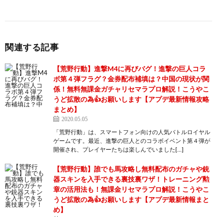
関連する記事
【荒野行動】進撃M4に再びバグ！進撃の巨人コラ
ボ第４弾フラグ？金券配布補填は？中国の現状が関
係！無料無課金ガチャリセマラプロ解説！こうやこ
うど拡散の為👍お願いします【アプデ最新情報攻略
まとめ】
2020.05.05
「荒野行動」は、スマートフォン向けの人気バトルロイヤル
ゲームです。最近、進撃の巨人とのコラボイベント第４弾が
開催され、プレイヤーたちは楽しんでいました[…]
【荒野行動】誰でも馬攻略し無料配布のガチャや銃
器スキンを入手できる裏技裏ワザ！トレーニング勲
章の活用法も！無課金リセマラプロ解説！こうやこ
うど拡散の為👍お願いします【アプデ最新情報まと
め】