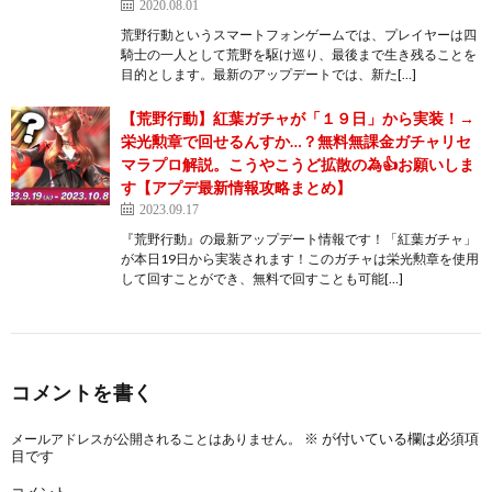
2020.08.01
荒野行動というスマートフォンゲームでは、プレイヤーは四
騎士の一人として荒野を駆け巡り、最後まで生き残ることを
目的とします。最新のアップデートでは、新た[…]
【荒野行動】紅葉ガチャが「１９日」から実装！→
栄光勲章で回せるんすか…？無料無課金ガチャリセ
マラプロ解説。こうやこうど拡散の為👍お願いしま
す【アプデ最新情報攻略まとめ】
2023.09.17
『荒野行動』の最新アップデート情報です！「紅葉ガチャ」
が本日19日から実装されます！このガチャは栄光勲章を使用
して回すことができ、無料で回すことも可能[…]
コメントを書く
※
が付いている欄は必須項
メールアドレスが公開されることはありません。
目です
コメント