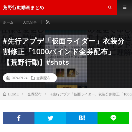
荒野行動動画まとめ
ホーム
人気記事
#先行アプデ「仮面ライダー」衣装分
割修正「1000バインド金券配布」
【荒野行動】#shots
2024.09.24
金券配布
金券配布
#先行アプデ「仮面ライダー」衣装分割修正「1000
HOME