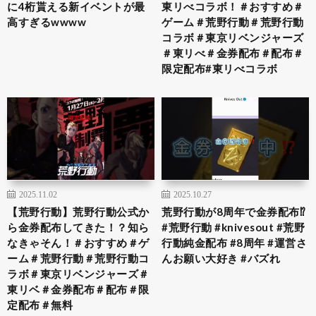
に4桁貰える新イベントが最
東リべコラボ！＃おすすめ＃
高すぎるwwww
ゲーム＃荒野行動＃荒野行動
コラボ＃東京リベンジャーズ
＃東リべ＃金券配布＃配布＃
限定配布#東リべコラボ
2025.11.02
2025.10.27
【荒野行動】荒野行動公式か
荒野行動が8周年で金券配布⁉️
ら金券配布してきた！？知ら
#荒野行動 #knivesout #荒野
なきゃそん！＃おすすめ＃ゲ
行動純金配布 #8周年 #運営さ
ーム＃荒野行動＃荒野行動コ
んお願い大好き #バズれ
ラボ＃東京リベンジャーズ＃
東リベ＃金券配布＃配布＃限
定配布＃無料