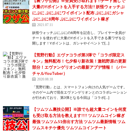
【裏ワザ公開】※全員受け取れます!!チート無しで
大量のYポイントを入手する方法!! 妖怪ウォッチぷ
にぷに ぷにぷにワイポイント配布 ぷにぷにガシャ
ぷにぷに8周年 ぷにぷにワイポイント稼ぎ
2021.07.11
妖怪ウォッチぷにぷにの8周年を記念し、プレイヤー全員が
チートを使わずに大量のYポイントを入手できる裏ワザを公
開します！Yポイントは、ガシャやイベントで[…]
【荒野行動】エヴァコラボ第3弾で「コラボ限定ス
キン」無料配布！七夕祭り新衣装！激戦野原の更新
部分！エヴァンゲリオンの最新アプデ情報！（バー
チャルYouTuber）
2020.08.18
「荒野行動」とは、スマートフォン向けの人気ゲームです。
そのゲーム内で現在エヴァンゲリオンとのコラボレーション
が行われており、第3弾となる今回は「コラボ[…]
【ツムツム裏技公開】※誰でも超大量コインを何度
も受け取る方法を教えます!!!! ツムツムコイン稼ぎ
最強 ツムツム51倍出す方法 ツムツム最新情報 ツム
ツムスキチケ優先 ツムツムコインチート