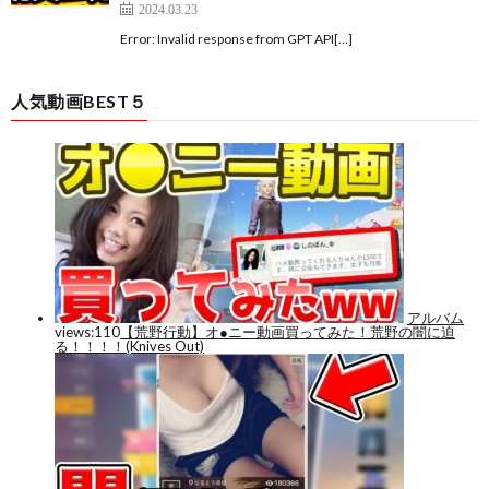
2024.03.23
Error: Invalid response from GPT API[…]
人気動画BEST５