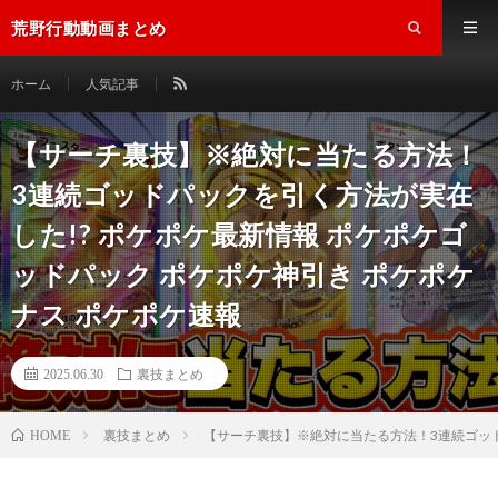
荒野行動動画まとめ
ホーム
人気記事
【サーチ裏技】※絶対に当たる方法！
3連続ゴッドパックを引く方法が実在
した!? ポケポケ最新情報 ポケポケゴ
ッドパック ポケポケ神引き ポケポケ
ナス ポケポケ速報
2025.06.30
裏技まとめ
裏技まとめ
【サーチ裏技】※絶対に当たる方法！3連続ゴッド
HOME