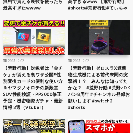
無料で貰える裏技を使ったら
高すぎるwww 【荒野行動】
最高すぎたwwww
#shorts#荒野行動#てぃちゃ
2025.12.02
2025.12.02
【荒野行動】対象者は『金チ
【荒野行動】ゼロスラX遮蔽
ケ』が貰える裏ワザ公開‼性
物生成機による前代未聞の突
別変換カードの便利な使い方
撃術！？ みんなは知ってた
＆ヤマタノオロチの新殿堂
かな？ #荒野行動 #荒野ババ
SUV性能検証・PP2000修正
バン8周年 #チャンネル登録お
予定・機密物資ガチャ・最新
願いします #switch2
情報 3選（Vtuber）
#shorts