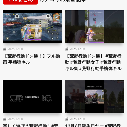
2025.12.06
2025.12.06
【荒野行動ドン勝！】フル動
【荒野行動ドン勝】 #荒野行
画 手榴弾キル
動 #荒野行動女子 #荒野行動
キル集 #荒野行動手榴弾キル
2025.12.06
2025.12.06
楽しく遊ぼう荒野行動！#荒
12月6日誕生日だー #荒野行