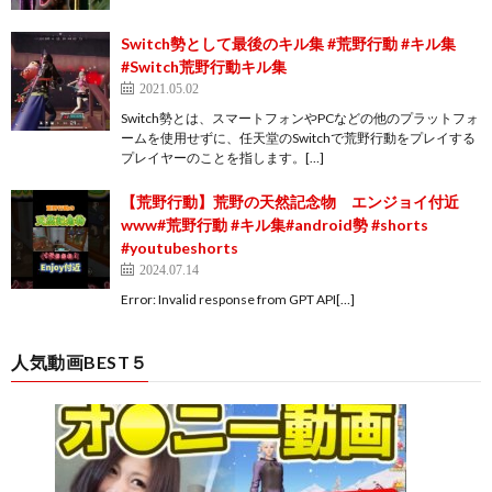
Switch勢として最後のキル集 #荒野行動 #キル集
#Switch荒野行動キル集
2021.05.02
Switch勢とは、スマートフォンやPCなどの他のプラットフォ
ームを使用せずに、任天堂のSwitchで荒野行動をプレイする
プレイヤーのことを指します。[…]
【荒野行動】荒野の天然記念物 エンジョイ付近
www#荒野行動 #キル集#android勢 #shorts
#youtubeshorts
2024.07.14
Error: Invalid response from GPT API[…]
人気動画BEST５