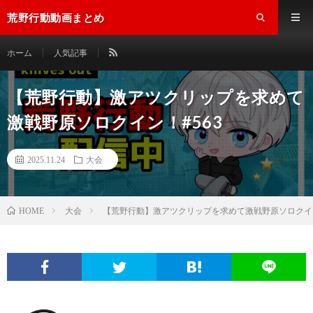
荒野行動動画まとめ
ホーム
人気記事
【荒野行動】激アツクリップを求めて
激戦野原ソロクイン！#563
2025.11.24
大会
大会
【荒野行動】激アツクリップを求めて激戦野原ソロクイン
HOME