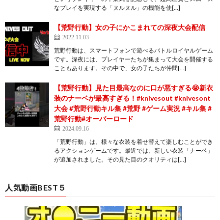
なプレイを実現する「ヌルヌル」の機能を使[…]
【荒野行動】女の子にかこまれての深夜大会配信
2022.11.03
荒野行動は、スマートフォンで遊べるバトルロイヤルゲーム
です。深夜には、プレイヤーたちが集まって大会を開催する
こともあります。その中で、女の子たちが仲間[…]
【荒野行動】見た目最高なのに口が悪すぎる😭新衣
装のナーベが最高すぎる！#knivesout #knivesont
大会 #荒野行動キル集 #荒野 #ゲーム実況 #キル集 #
荒野行動#オーバーロード
2024.09.16
「荒野行動」は、様々な衣装を着せ替えて楽しむことができ
るアクションゲームです。最近では、新しい衣装「ナーベ」
が追加されました。その見た目のクオリティは[…]
人気動画BEST５