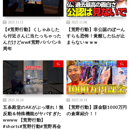
2025.11.11
2025.11.06
【#荒野行動】くしゃみした
【荒野行動】非公認のぼーん
ら付近さんに当たっちゃった
すらも恐怖！覚醒した仏が止
んだけどww#荒野バババン8
まらないｗｗｗ
周年
仏
仏
2025.10.24
2025.10.19
五条殿堂のAKがぶっ壊れ！無
【荒野行動】課金額1000万円
反動＆特殊機能がヤバすぎた
の倉庫紹介！！
wwww 【荒野行動】
#shorts#荒野行動#荒野再会