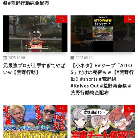
祭#荒野行動純金配布
仏
仏
2025.10.08
2025.09.10
元最強プロが上手すぎてやば
【小ネタ】EVジープ「AITO
いw【荒野行動】
5」だけの秘密ｗｗ【#荒野行
動】#shorts #荒野組
#Knives Out #荒野再会祭 #
荒野行動純金配布
仏
仏