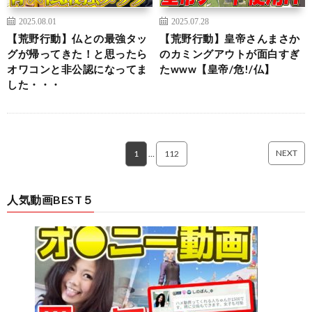
2025.08.01
2025.07.28
【荒野行動】仏との最強タッ
【荒野行動】皇帝さんまさか
グが帰ってきた！と思ったら
のカミングアウトが面白すぎ
オワコンと非公認になってま
たwww【皇帝/危!/仏】
した・・・
NEXT
1
…
112
人気動画BEST５