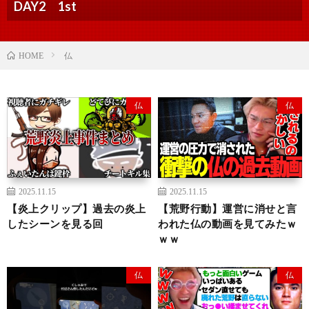
DAY2 1st
仏
HOME
仏
仏
2025.11.15
2025.11.15
【炎上クリップ】過去の炎上
【荒野行動】運営に消せと言
したシーンを見る回
われた仏の動画を見てみたｗ
ｗｗ
仏
仏