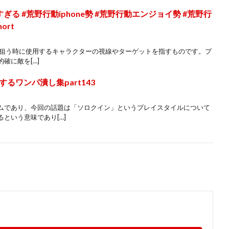
る #荒野行動iphone勢 #荒野行動エンジョイ勢 #荒野行
ort
で敵を狙う時に使用するキャラクターの視線やターゲットを指すものです。プ
確に敵を[…]
るワンパ潰し集part143
ムであり、今回の話題は「ソロクイン」というプレイスタイルについて
という意味であり[…]