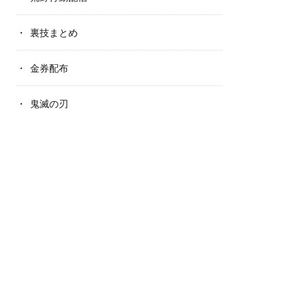
裏技まとめ
金券配布
鬼滅の刃