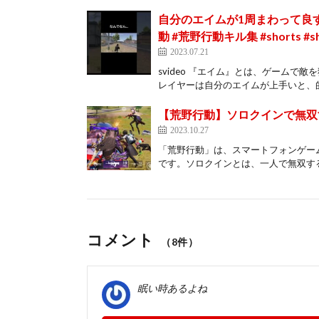
自分のエイムが1周まわって良すぎ
動 #荒野行動キル集 #shorts #sh
2023.07.21
svideo 『エイム』とは、ゲーム
レイヤーは自分のエイムが上手いと、的
【荒野行動】ソロクインで無双す
2023.10.27
「荒野行動」は、スマートフォンゲー
です。ソロクインとは、一人で無双する
コメント
（8件）
眠い時あるよね