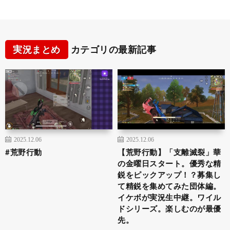
実況まとめ
カテゴリの最新記事
2025.12.06
2025.12.06
#荒野行動
【荒野行動】「支離滅裂」華
の金曜日スタート。優秀な精
鋭をピックアップ！？募集し
て精鋭を集めてみた団体編。
イケボが実況生中継。ワイル
ドシリーズ。楽しむのが最優
先。