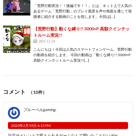
「荒野行動実況！！後編です！！」とは、ネット上で人気の
あるゲーム「荒野行動」のプレイ風景を声や画面を通じて視
聴者に紹介する動画のことを指します。今回は[…]
【荒野行動】動くな縛り!! 3000×P 高額クインテッ
トルーム実況!!
2021.12.24
こんにちは！今回は人気のスマートフォンゲーム、荒野行動
の動画を紹介します。 今回の動画は「動くな縛り!! 3000×P
高額クインテットルーム実況!![…]
コメント
（10件）
ブルーベルgaming.
2020年2月19日 6:15 PM
設定サイレントで変えられるゲームなんて聞いたことないぞw