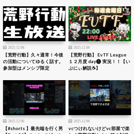
2025.12.06
2025.12.06
【荒野行動】久々通常！今後
【荒野行動】 EvTF League
の活動についてゆるく話す。
１２月度 day❶ 実況！！【い
参加型はメンシプ限定
ぶにぃ解説☕️】
2025.12.06
2025.12.06
【#shorts 】最先端を行く男
vcつけれないけどvc部屋で楽