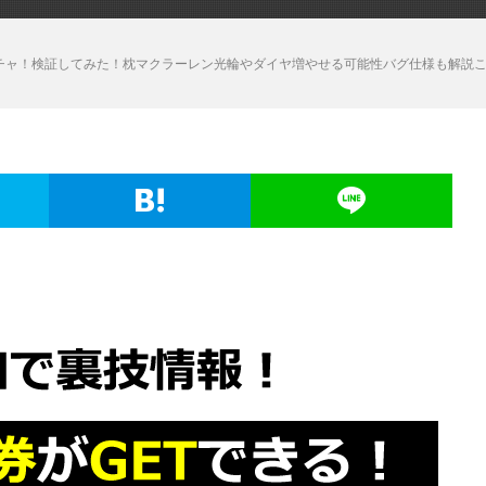
でガチャ！検証してみた！枕マクラーレン光輪やダイヤ増やせる可能性バグ仕様も解説