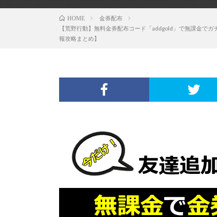
金券配布
HOME
【荒野行動】無料金券配布コード「addgold」で無課金
報攻略まとめ】