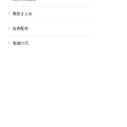
裏技まとめ
金券配布
鬼滅の刃