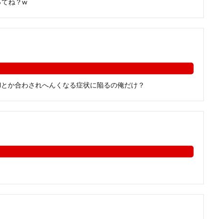
ってね？w
Mとか合わされへんくなる症状に陥るの俺だけ？