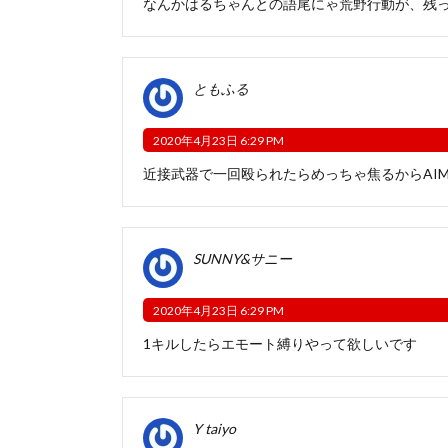
なんかはるちゃんとの語尾にゃ荒野行動が、残
ともふる
2020年4月23日 6:29 PM
近接武器で一回殴られたらめっちゃ焦るからAI
SUNNY&サニー
2020年4月23日 6:29 PM
1キルしたらエモート縛りやって欲しいです
Y taiyo