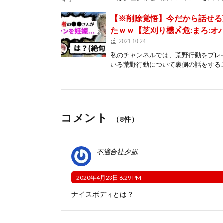
【※削除覚悟】今だから話せる
たｗｗ【芝刈り機〆危:まろ:オ
2021.10.24
私のチャンネルでは、荒野行動をプレ
いる荒野行動について裏側の話をするこ
コメント
（8件）
不適合社夕凪
2020年4月23日 6:29 PM
ナイスボディとは？