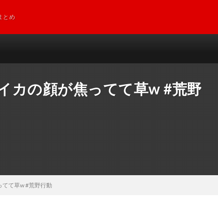
まとめ
マイカの顔が焦ってて草w #荒野
ってて草w #荒野行動