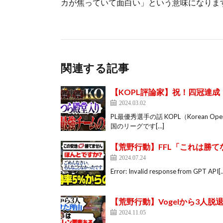
カが焦っていて面白い」という意味になりま
関連する記事
【KOPL評論家】祝！四冠達成
2024.03.02
PL最優秀選手の話 KOPL（Korean Op
国のリーグです[…]
【荒野行動】FFL「これは勝て
2024.07.24
Error: Invalid response from GPT API[
【荒野行動】Vogelから3人
2024.11.05