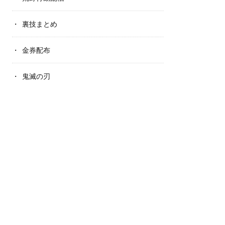
裏技まとめ
金券配布
鬼滅の刃