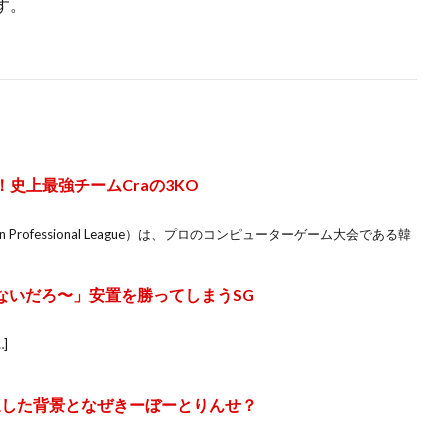
す。
！史上最強チームCraの3KO
en Professional League）は、プロのコンピューターゲーム大会である韓
ないだろ〜」安置を勝ってしまうSG
…]
脱退した背景となぜきーぼーとりんせ？