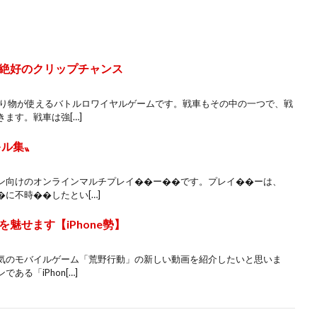
絶好のクリップチャンス
乗り物が使えるバトルロワイヤルゲームです。戦車もその中の一つで、戦
ます。戦車は強[…]
キル集〟
ン向けのオンラインマルチプレイ��ー��です。プレイ��ーは、
に不時��したとい[…]
魅せます【iPhone勢】
気のモバイルゲーム「荒野行動」の新しい動画を紹介したいと思いま
る「iPhon[…]