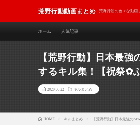
荒野行動動画まとめ
荒野行動の色々な動画
ホーム
人気記事
【荒野行動】日本最強
するキル集！【祝祭✿
2020.06.22
キルまとめ
キルまとめ
【荒野行動】日本最強のM1
HOME