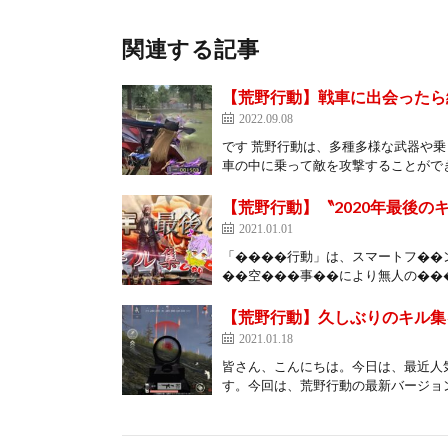
関連する記事
【荒野行動】戦車に出会ったら
2022.09.08
です 荒野行動は、多種多様な武器や
車の中に乗って敵を攻撃することができ
【荒野行動】〝2020年最後の
2021.01.01
「����行動」は、スマートフ��
��空���事��により無人の���
【荒野行動】久しぶりのキル集を
2021.01.18
皆さん、こんにちは。今日は、最近人
す。今回は、荒野行動の最新バージョンであ