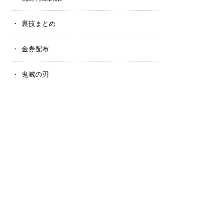
裏技まとめ
金券配布
鬼滅の刃