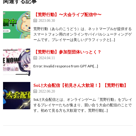
関連する記事
【荒野行動】〜大会ライブ配信中〜
2023.06.30
荒野行動（あらのこうどう）は、ネットマーブルが提供する
スマートフォン用のオンラインサバイバルシューティングゲ
ームです。プレイヤーは美しいグラフィックと[…]
【荒野行動】参加型団体いっとく？
2024.04.11
Error: Invalid response from GPT API[…]
SoL†大会配信【初見さん大歓迎！】【荒野行動】
2022.06.20
SoL†大会配信とは、オンラインゲーム「荒野行動」をプレイ
するプレイヤーたちが集まり、競い合う大会の配信のことで
す。初めて見る方も大歓迎です。荒野行動[…]