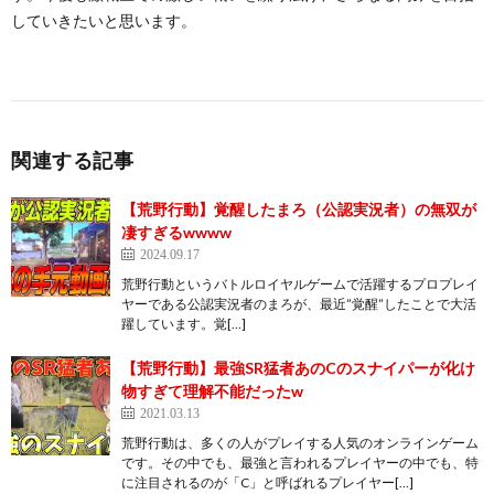
していきたいと思います。
関連する記事
【荒野行動】覚醒したまろ（公認実況者）の無双が
凄すぎるwwww
2024.09.17
荒野行動というバトルロイヤルゲームで活躍するプロプレイ
ヤーである公認実況者のまろが、最近”覚醒”したことで大活
躍しています。覚[…]
【荒野行動】最強SR猛者あのCのスナイパーが化け
物すぎて理解不能だったw
2021.03.13
荒野行動は、多くの人がプレイする人気のオンラインゲーム
です。その中でも、最強と言われるプレイヤーの中でも、特
に注目されるのが「C」と呼ばれるプレイヤー[…]