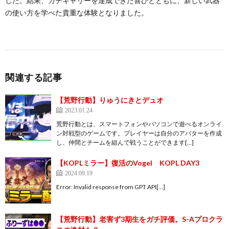
した。結果、ガチキャリーを達成できた喜びとともに、新しい武器
の使い方を学べた貴重な体験となりました。
関連する記事
【荒野行動】りゅうにきとデュオ
2023.01.24
荒野行動とは、スマートフォンやパソコンで遊べるオンライ
ン対戦型のゲームです。プレイヤーは自分のアバターを作成
し、仲間とチームを組んで戦うことができます[…]
【KOPLミラー】復活のVogel KOPL DAY3
2024.09.19
Error: Invalid response from GPT API[…]
【荒野行動】老害ず3期生をガチ評価。S-Aプロクラ