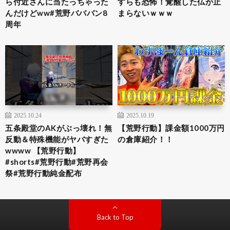
ら付近さんに当たっちゃった
すらも恐怖！覚醒した仏が止
んだけどww#荒野バババン8
まらないｗｗｗ
周年
2025.10.24
2025.10.19
五条殿堂のAKがぶっ壊れ！無
【荒野行動】課金額1000万円
反動＆特殊機能がヤバすぎた
の倉庫紹介！！
wwww 【荒野行動】
#shorts#荒野行動#荒野再会
祭#荒野行動純金配布
Back to Top