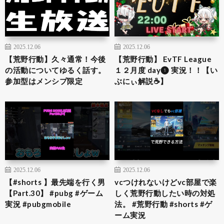
2025.12.06
2025.12.06
【荒野行動】久々通常！今後
【荒野行動】 EvTF League
の活動についてゆるく話す。
１２月度 day❶ 実況！！【い
参加型はメンシプ限定
ぶにぃ解説☕️】
2025.12.06
2025.12.06
【#shorts 】最先端を行く男
vcつけれないけどvc部屋で楽
【Part.30】 #pubg #ゲーム
しく荒野行動したい時の対処
実況 #pubgmobile
法。 #荒野行動 #shorts #ゲ
ーム実況