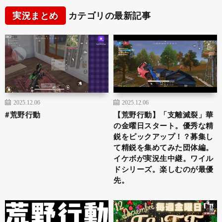
実況まとめ
カテゴリの最新記事
2025.12.06
2025.12.06
#荒野行動
【荒野行動】「支離滅裂」華
の金曜日スタート。優秀な精
鋭をピックアップ！？募集し
て精鋭を集めてみた団体編。
イケボが実況生中継。ワイル
ドシリーズ。楽しむのが最優
先。