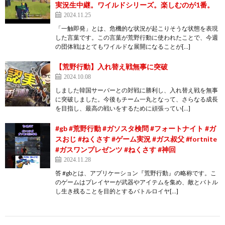
実況生中継。ワイルドシリーズ。楽しむのが1番。
2024.11.25
「一触即発」とは、危機的な状況が起こりそうな状態を表現
した言葉です。この言葉が荒野行動に使われたことで、今週
の団体戦はとてもワイルドな展開になることが[…]
【荒野行動】入れ替え戦無事に突破
2024.10.08
しました韓国サーバーとの対戦に勝利し、入れ替え戦を無事
に突破しました。今後もチーム一丸となって、さらなる成長
を目指し、最高の戦いをするために頑張ってい[…]
#gb #荒野行動 #ガソスタ検問 #フォートナイト #ガ
スおじ #ねくさす #ゲーム実況 #ガス叔父 #fortnite
#ガスワンプレゼンツ #ねくさす #神回
2024.11.28
答 #gbとは、アプリケーション『荒野行動』の略称です。こ
のゲームはプレイヤーが武器やアイテムを集め、敵とバトル
し生き残ることを目的とするバトルロイヤ[…]