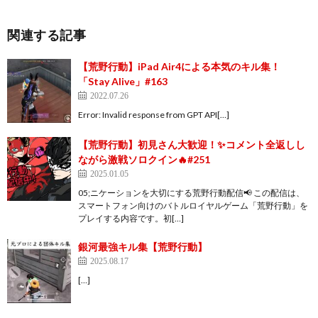
関連する記事
【荒野行動】iPad Air4による本気のキル集！
「Stay Alive」#163
2022.07.26
Error: Invalid response from GPT API[…]
【荒野行動】初見さん大歓迎！✨コメント全返しし
ながら激戦ソロクイン🔥#251
2025.01.05
05;ニケーションを大切にする荒野行動配信📢 この配信は、
スマートフォン向けのバトルロイヤルゲーム「荒野行動」を
プレイする内容です。初[…]
銀河最強キル集【荒野行動】
2025.08.17
[…]