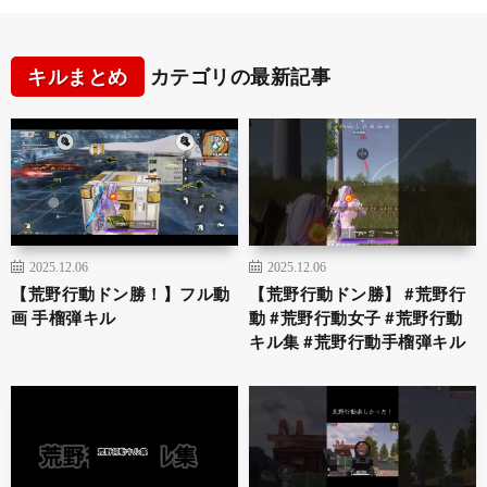
キルまとめ
カテゴリの最新記事
2025.12.06
2025.12.06
【荒野行動ドン勝！】フル動
【荒野行動ドン勝】 #荒野行
画 手榴弾キル
動 #荒野行動女子 #荒野行動
キル集 #荒野行動手榴弾キル