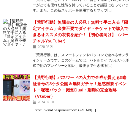
ーがとても優れた性能を持っていることが話題になっていま
す。また、この新スケボーを使用するとマップ[…]
【荒野行動】無課金の人必見！無料で手に入る「限
定アイテム」金券不要でダイヤ・チケットで購入で
きるオススメの衣装を紹介！【初心者向け】（バー
チャルYouTuber)
2020.03.21
「荒野行動」は、スマートフォンやパソコンで遊べるオンラ
インゲームです。このゲームでは、バトルロイヤルという形
式で他のプレイヤーと戦い、最後まで生き残る[…]
【荒野行動】パスワードの入力で金券が貰える‼暗
証番号の3ケタ公開＆無料ガチャ！超感謝祭イベン
ト・秘密パック・殿堂Dual・廻廊の完全攻略
（Vtuber）
2024.07.10
Error: Invalid response from GPT API[…]