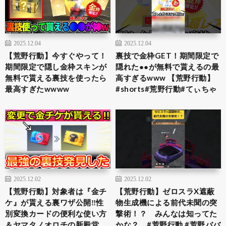
2025.12.04
2025.12.04
【荒野行動】今すぐやって！
裏技で金枠GET！期間限定で
期間限定で隠し金枠スキンが
隠れた●●が無料で貰えるの最
無料で貰える裏技を使ったら
高すぎるwww 【荒野行動】
最高すぎたwwww
#shorts#荒野行動#てぃちゃ
2025.12.02
2025.12.02
【荒野行動】対象者は『金チ
【荒野行動】ゼロスラX遮蔽
ケ』が貰える裏ワザ公開‼性
物生成機による前代未聞の突
別変換カードの便利な使い方
撃術！？ みんなは知ってた
＆ヤマタノオロチの新殿堂
かな？ #荒野行動 #荒野ババ