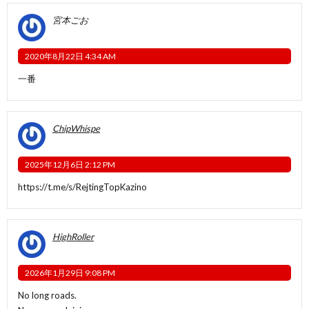
宮本ごお
2020年8月22日 4:34 AM
一番
ChipWhispe
2025年12月6日 2:12 PM
https://t.me/s/RejtingTopKazino
HighRoller
2026年1月29日 9:08 PM
No long roads.