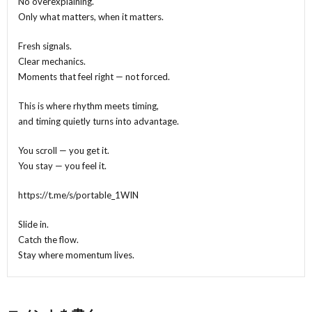
No overexplaining.
Only what matters, when it matters.
Fresh signals.
Clear mechanics.
Moments that feel right — not forced.
This is where rhythm meets timing,
and timing quietly turns into advantage.
You scroll — you get it.
You stay — you feel it.
https://t.me/s/portable_1WIN
Slide in.
Catch the flow.
Stay where momentum lives.