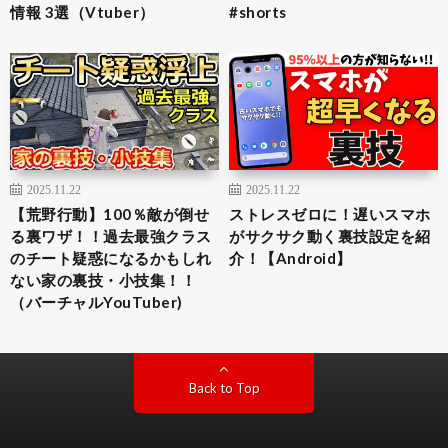
情報 3選（Vtuber）
#shorts
2025.11.22
2025.11.22
【荒野行動】100％敵が倒せ
ストレスゼロに！遅いスマホ
る裏ワザ！！過去最強クラス
がサクサク動く裏技設定を紹
のチート疑惑になるかもしれ
介！【Android】
ない家の裏技・小技集！！
（バーチャルYouTuber)
Back to Top