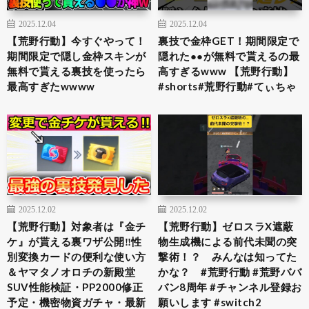
2025.12.04
2025.12.04
【荒野行動】今すぐやって！
裏技で金枠GET！期間限定で
期間限定で隠し金枠スキンが
隠れた●●が無料で貰えるの最
無料で貰える裏技を使ったら
高すぎるwww 【荒野行動】
最高すぎたwwww
#shorts#荒野行動#てぃちゃ
2025.12.02
2025.12.02
【荒野行動】対象者は『金チ
【荒野行動】ゼロスラX遮蔽
ケ』が貰える裏ワザ公開‼性
物生成機による前代未聞の突
別変換カードの便利な使い方
撃術！？ みんなは知ってた
＆ヤマタノオロチの新殿堂
かな？ #荒野行動 #荒野ババ
SUV性能検証・PP2000修正
バン8周年 #チャンネル登録お
予定・機密物資ガチャ・最新
願いします #switch2