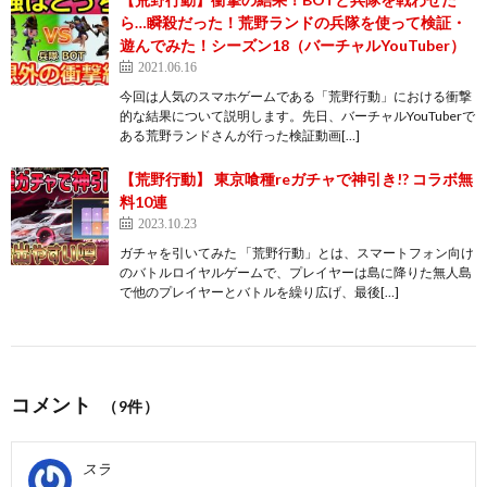
ら…瞬殺だった！荒野ランドの兵隊を使って検証・
遊んでみた！シーズン18（バーチャルYouTuber）
2021.06.16
今回は人気のスマホゲームである「荒野行動」における衝撃
的な結果について説明します。先日、バーチャルYouTuberで
ある荒野ランドさんが行った検証動画[…]
【荒野行動】 東京喰種reガチャで神引き!? コラボ無
料10連
2023.10.23
ガチャを引いてみた 「荒野行動」とは、スマートフォン向け
のバトルロイヤルゲームで、プレイヤーは島に降りた無人島
で他のプレイヤーとバトルを繰り広げ、最後[…]
コメント
（9件）
スラ