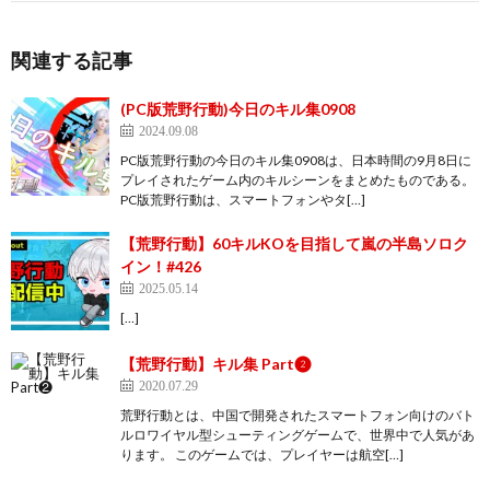
関連する記事
(PC版荒野行動)今日のキル集0908
2024.09.08
PC版荒野行動の今日のキル集0908は、日本時間の9月8日に
プレイされたゲーム内のキルシーンをまとめたものである。
PC版荒野行動は、スマートフォンやタ[…]
【荒野行動】60キルKOを目指して嵐の半島ソロク
イン！#426
2025.05.14
[…]
【荒野行動】キル集 Part❷
2020.07.29
荒野行動とは、中国で開発されたスマートフォン向けのバト
ルロワイヤル型シューティングゲームで、世界中で人気があ
ります。 このゲームでは、プレイヤーは航空[…]