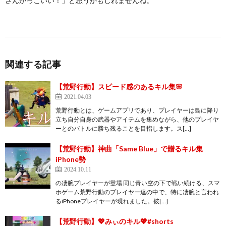
さんかっこいい！」と思うかもしれませんね。
関連する記事
【荒野行動】スピード感のあるキル集🌸
2021.04.03
荒野行動とは、ゲームアプリであり、プレイヤーは島に降り
立ち自分自身の武器やアイテムを集めながら、他のプレイヤ
ーとのバトルに勝ち残ることを目指します。ス[…]
【荒野行動】神曲「Same Blue」で贈るキル集
iPhone勢
2024.10.11
の凄腕プレイヤーが登場 同じ青い空の下で戦い続ける、スマ
ホゲーム荒野行動のプレイヤー達の中で、特に凄腕と言われ
るiPhoneプレイヤーが現れました。彼[…]
【荒野行動】💖みぃのキル💖#shorts