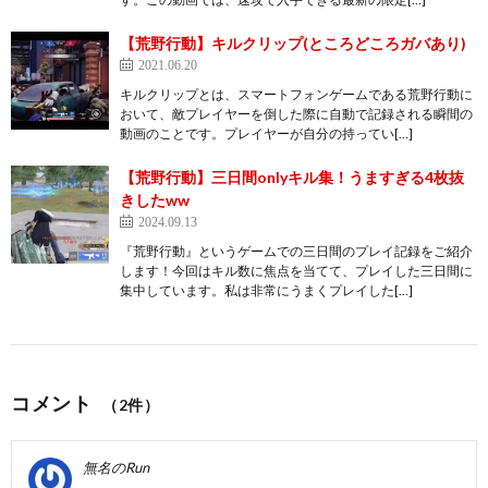
【荒野行動】キルクリップ(ところどころガバあり)
2021.06.20
キルクリップとは、スマートフォンゲームである荒野行動に
おいて、敵プレイヤーを倒した際に自動で記録される瞬間の
動画のことです。プレイヤーが自分の持ってい[…]
【荒野行動】三日間onlyキル集！うますぎる4枚抜
きしたww
2024.09.13
『荒野行動』というゲームでの三日間のプレイ記録をご紹介
します！今回はキル数に焦点を当てて、プレイした三日間に
集中しています。私は非常にうまくプレイした[…]
コメント
（2件）
無名のRun