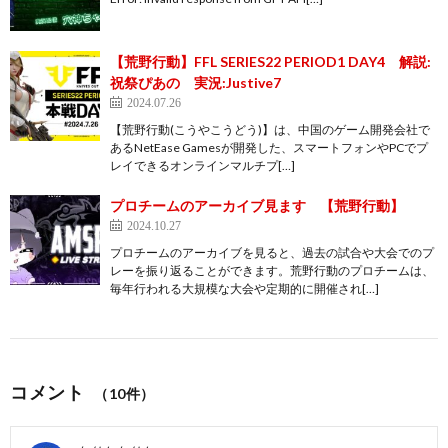
【荒野行動】FFL SERIES22 PERIOD1 DAY4 解説:
祝祭ぴあの 実況:Justive7
2024.07.26
【荒野行動(こうやこうどう)】は、中国のゲーム開発会社で
あるNetEase Gamesが開発した、スマートフォンやPCでプ
レイできるオンラインマルチプ[…]
プロチームのアーカイブ見ます 【荒野行動】
2024.10.27
プロチームのアーカイブを見ると、過去の試合や大会でのプ
レーを振り返ることができます。荒野行動のプロチームは、
毎年行われる大規模な大会や定期的に開催され[…]
コメント
（10件）