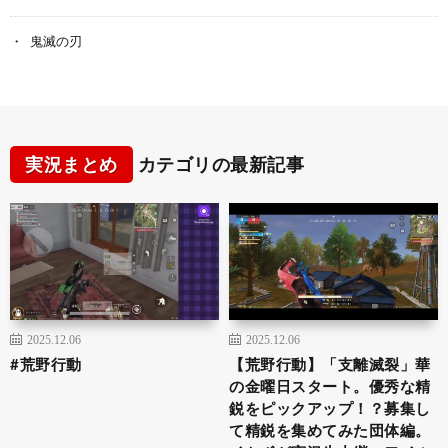
鬼滅の刃
実況まとめ
カテゴリの最新記事
2025.12.06
2025.12.06
#荒野行動
【荒野行動】「支離滅裂」華
の金曜日スタート。優秀な精
鋭をピックアップ！？募集し
て精鋭を集めてみた団体編。