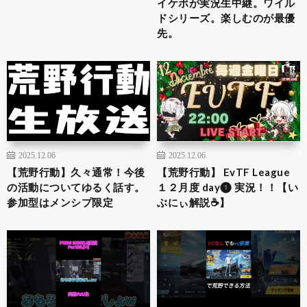
イケボが実況生中継。ワイル
ドシリーズ。楽しむのが最優
先。
2025.12.06
2025.12.06
【荒野行動】久々通常！今後
【荒野行動】 EvTF League
の活動についてゆるく話す。
１２月度 day❶ 実況！！【い
参加型はメンシプ限定
ぶにぃ解説☕️】