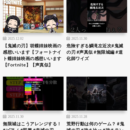
2025.12.02
2025.11.30
【鬼滅の刃】胡蝶姉妹映画の
危険すぎる鱗滝左近次#鬼滅
感想いいます【フォートナイ
の刃 #声真似 #無限城編 #道
ト蝶姉妹映画の感想いいます
化師ワイズ
【Fortnite】【声真似】
2025.11.30
2025.11.28
無限城はこうアレンジする！
荒野行動は何のゲーム？ #鬼
#ピアノ #即興 #鬼滅の刃
滅の刃 #強さ比べ #強さラン