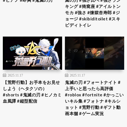
キング #猗窩座 #アイルトン
モカ #強さ #煉獄杏寿郎 #ジ
ョージ #skibiditoilet #スキ
ビディトイレ
2025.11.17
2025.11.17
【荒野行動】お手本をお見せ
鬼滅の刃 #フォートナイト #
しよう（ヘタクソの）
上手いと思ったら高評価
#shorts #鬼滅の刃 #ヒノカミ
#roblox #fortnite #かっこい
血風譚 #縦型配信
いキル集 #フォトナ #キルシ
ョット #荒野行動 #ギフト動
画本舗 #ゲーム実況