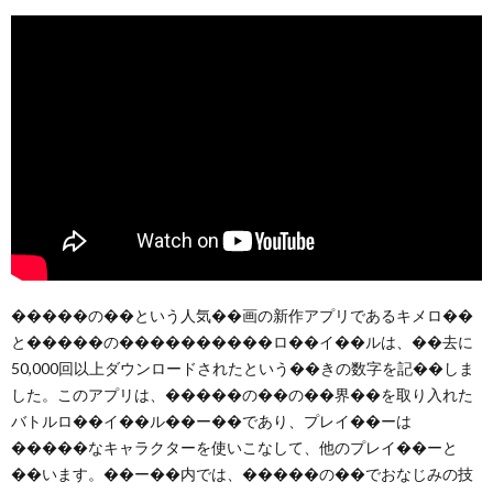
�����の��という人気��画の新作アプリであるキメロ��
と�����の����������ロ��イ��ルは、��去に
50,000回以上ダウンロードされたという��きの数字を記��しま
した。このアプリは、�����の��の��界��を取り入れた
バトルロ��イ��ル��ー��であり、プレイ��ーは
�����なキャラクターを使いこなして、他のプレイ��ーと
��います。��ー��内では、�����の��でおなじみの技