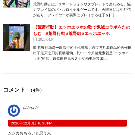
荒野行動とは、スマートフォンやタブレットで楽しめる、協
力プレイ型のバトルロイヤルゲームです。火曜日には生配信
があり、プレイヤーが実際にプレイする様子を[…]
【荒野行動】エッホエッホの歌で鬼滅コラボをたの
しむ #荒野行動 #荒野組 #エッホエッホ
2025.04.04
歌 荒野行动是一款流行的手机游戏，通过与片源作品的合作推
出了鬼灭之刃的联动活动。其中一个关键元素就是“エッホエ
ッホ”的歌，该歌曲在鬼灭之刃动画中经常出[…]
コメント
（4件）
はたはた
2020年12月3日 10:30 PM
ムジカおもろいと思う人