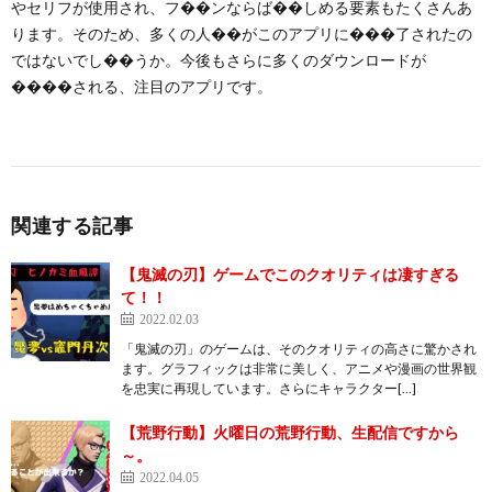
やセリフが使用され、フ��ンならば��しめる要素もたくさんあ
ります。そのため、多くの人��がこのアプリに���了されたの
ではないでし��うか。今後もさらに多くのダウンロードが
����される、注目のアプリです。
関連する記事
【鬼滅の刃】ゲームでこのクオリティは凄すぎる
て！！
2022.02.03
「鬼滅の刃」のゲームは、そのクオリティの高さに驚かされ
ます。グラフィックは非常に美しく、アニメや漫画の世界観
を忠実に再現しています。さらにキャラクター[…]
【荒野行動】火曜日の荒野行動、生配信ですから
～。
2022.04.05