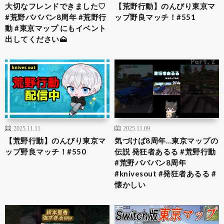
大切なフレンドできました♡
【荒野行動】のんびり東京マ
#荒野バババン8周年 #荒野行
ップ野良マッチ！#551
動 #東京マップ にもイベント
出してください🗻
2025.11.11
2025.11.09
【荒野行動】のんびり東京マ
気づけば8周年…東京マップの
ップ野良マッチ！#550
伝説 発狂者あるる #荒野行動
#荒野バババン8周年
#knivesout #発狂者あるる #
懐かしい