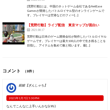
[荒野行動]とは、中国のネットゲーム会社であるNetEase
Gamesが開発したバトルロイヤル型のオンラインゲームで
す。プレイヤーは空港などのフィー[…]
【荒野行動】ライブ配信 東京マップが面白い
2021.08.17
荒野行動は日本のゲーム開発会社が制作したバトルロイヤル
ゲームです。プレイヤーは最大100人の中で生き残ることを
目指し、アイテムを集めて敵と戦います。最[…]
コメント
（8件）
銀鯱【ぎんしゃち】
2021年1月7日 5:30 PM
なんでこんなに上手いんかな(≧∀≦)