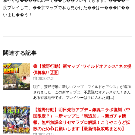
和やかな����気の中で��し��プレイできます。����一
度プレイして、��京マップで私も見かけた��は一���に��
いまし��う！
関連する記事
🔴【荒野行動】新マップ “ワイルドオアシス” ネタ提
供募集!! 🇯🇲
2023.07.24
現在、荒野行動に新しいマップ「ワイルドオアシス」が追加
されました！この新マップは、不思議なオアシスがたくさん
ある砂漠地帯です。プレイヤーは手に入れた資[…]
【荒野行動】明日先行アプデ→銀魂コラボ復刻（中
国限定？）→新マップに「馬追加」→新ガチャ情
報。無料無課金リセマラプロ解説！こうやこうど拡
散のため👍お願いします【最新情報攻略まとめ】
2022.03.14