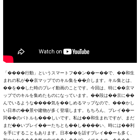
「����行動」というスマートフ��ン��ー��で、��和生
まれの私が��京マップでのキル集を��介します。キル集とは、
��を��した時のプレイ動画のことです。今回は、特に��京マ
ップでのキルを集めたものになっています。��段は��京に��
んでいるような����気を��しめるマップなので、���かし
い日本の��景や建物が多く登場します。もちろん、プレイ��ー
同��のバトルも���しいです。私は��和生まれですが、まだ
まだ��いプレイ��ーたちとも��し����い、時には��利
を手にすることもあります。日本��を話すプレイ��ーも多く、