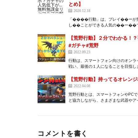
とめ】
2020.12.18
「����行動」は、プレイ��ーが
し��ことができる人気の��ー��で
【荒野行動】２分でわかる！？
#ガチャ#荒野
2022.09.23
行動は、スマートフォン向けのオンラ
戦い、最後の１人になることを目指しま
【荒野行動】持ってるオレンジ
2022.04.08
荒野行動とは、スマートフォンやPC
と協力しながら、さまざまな武器やアイ
コメントを書く