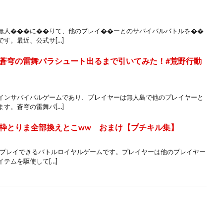
無人���に��りて、他のプレイ��ーとのサバイバルバトルを��
す。最近、公式サ[…]
蒼穹の雷舞パラシュート出るまで引いてみた！#荒野行動
インサバイバルゲームであり、プレイヤーは無人島で他のプレイヤーと
す。蒼穹の雷舞パ[…]
枠とりま全部換えとこww おまけ【プチキル集】
でプレイできるバトルロイヤルゲームです。プレイヤーは他のプレイヤー
テムを駆使して[…]