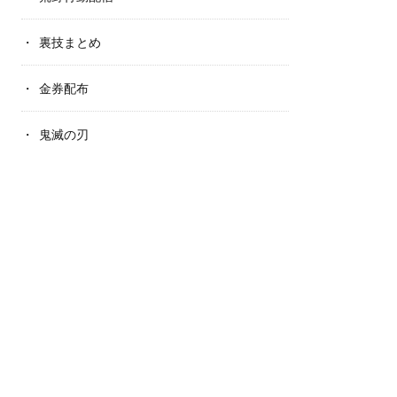
裏技まとめ
金券配布
鬼滅の刃